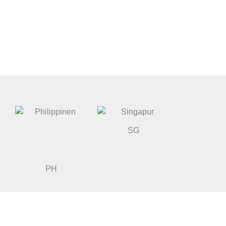
SG
PH