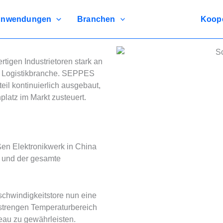
nwendungen
Branchen
Koope
tigen Industrietoren stark an
nd Logistikbranche. SEPPES
il kontinuierlich ausgebaut,
latz im Markt zusteuert.
ßen Elektronikwerk in China
zt und der gesamte
schwindigkeitstore nun eine
 strengen Temperaturbereich
veau zu gewährleisten.