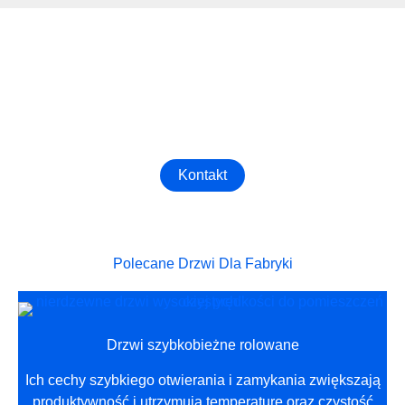
Zdobądź Najlepsze Drzwi Przemysłowe
Skontaktuj się z nami już teraz, aby zamówić najbardziej
odpowiednie Drzwi Przemysłowe dla Twojej fabryki!
Kontakt
Polecane Drzwi Dla Fabryki
Drzwi szybkobieżne rolowane
Ich cechy szybkiego otwierania i zamykania zwiększają
produktywność i utrzymują temperaturę oraz czystość