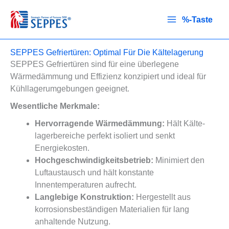
Zum
Inhalt
%-Taste
springen
SEPPES Gefriertüren: Optimal Für Die Kälte­lagerung
SEPPES Gefriertüren sind für eine überlegene
Wärmedämmung und Effizienz konzipiert und ideal für
Kühllagerumgebungen geeignet.
Wesentliche Merkmale:
Hervorragende Wärmedämmung:
Hält Kälte­
lagerbereiche perfekt isoliert und senkt
Energiekosten.
Hochgeschwindigkeitsbetrieb:
Minimiert den
Luftaustausch und hält konstante
Innentemperaturen aufrecht.
Langlebige Konstruktion:
Hergestellt aus
korrosionsbeständigen Materialien für lang
anhaltende Nutzung.