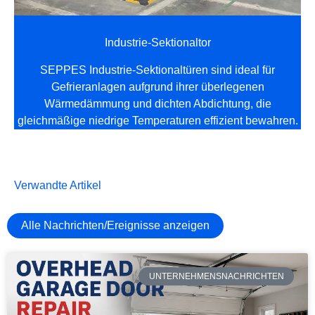
Industrie-Sektionaltor
SEPPES Industrie-Sektionaltüren sind ideal für
Gefrieranlagen aufgrund ihrer überlegenen
Wärmedämmung und dichten Abdichtung, die
gleichmäßige niedrige Temperaturen effizient bewahren.
Verwandte Artikel
Alle Nachrichten/Ereignisse anzeigen
UNTERNEHMENSNACHRICHTEN