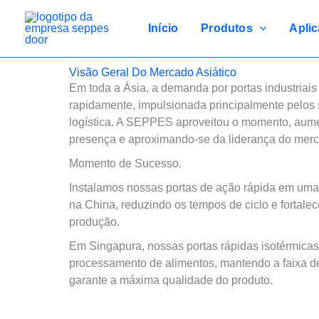
Ir
para
Início
Produtos
Apli
o
conteúdo
Visão Geral Do Mercado Asiático
Em toda a Ásia, a demanda por portas industriai
rapidamente, impulsionada principalmente pelos 
logística. A SEPPES aproveitou o momento, aum
presença e aproximando-se da liderança do mer
Momento de Sucesso.
Instalamos nossas portas de ação rápida em uma 
na China, reduzindo os tempos de ciclo e fortalec
produção.
Em Singapura, nossas portas rápidas isotérmica
processamento de alimentos, mantendo a faixa de
garante a máxima qualidade do produto.