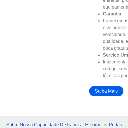
enfrentar pr
equipamento
Garantia
Fornecemos g
niveladores 
velocidade.
qualidade, 
doca gratui
Serviço Um
Implementam
código, serv
técnicas par
Saiba Mais
Sobre Nossa Capacidade De Fabricar E Fornecer Portas