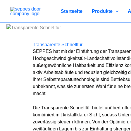
Zum
Inhalt
Startseite
Produkte
A
springen
Transparente Schnelltür
SEPPES hat mit der Einführung der Transparent
Hochgeschwindigkeitstür-Landschaft vollständi
außergewöhnliche Haltbarkeit und Effizienz konz
aktiv Arbeitsabläufe und reduziert gleichzeiti
ihrer Selbstreparaturtechnologie sind Betrieb
unbekannt, was sie zur ersten Wahl für eine br
macht.
Die Transparente Schnelltür bietet unübertrof
kombiniert mit kristallklarer Sicht, sodass Un
zuverlässig steuern können. Von der Optimierun
weitläufigen Lagern bis zur Einhaltung strenge