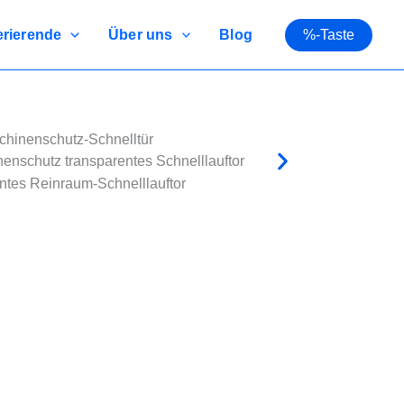
rierende
Über uns
Blog
%-Taste