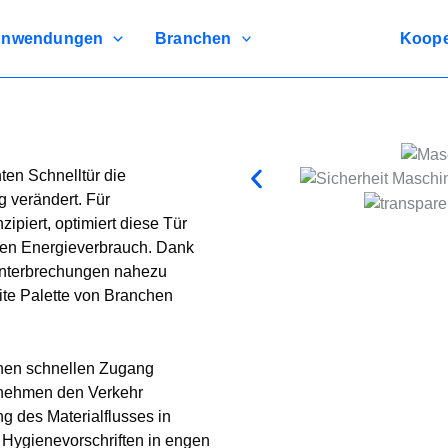
nwendungen
Branchen
Koope
en Schnelltür die
g verändert. Für
ipiert, optimiert diese Tür
g den Energieverbrauch. Dank
sunterbrechungen nahezu
eite Palette von Branchen
fenen schnellen Zugang
ternehmen den Verkehr
g des Materialflusses in
r Hygienevorschriften in engen