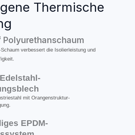
egene Thermische
ng
³ Polyurethanschaum
Schaum verbessert die Isolierleistung und
igkeit.
Edelstahl-
ungsblech
striestahl mit Orangenstruktur-
gung.
diges EPDM-
gssystem