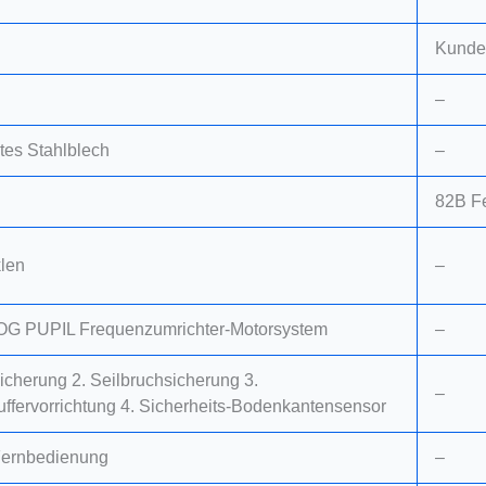
Kunde
–
tes Stahlblech
–
82B Fe
klen
–
G PUPIL Frequenzumrichter-Motorsystem
–
icherung 2. Seilbruchsicherung 3.
–
fervorrichtung 4. Sicherheits-Bodenkantensensor
Fernbedienung
–