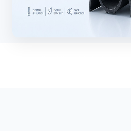
Holen Sie Sich Das Beste Sektionaltor Für Ihr G
Setzen Sie sich jetzt mit uns in Verbindung, um d