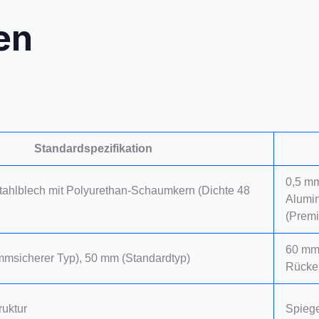
en
Standardspezifikation
0,5 mm
ahlblech mit Polyurethan-Schaumkern (Dichte 48
Alumin
(Premi
60 mm
msicherer Typ), 50 mm (Standardtyp)
Rücke
uktur
Spieg