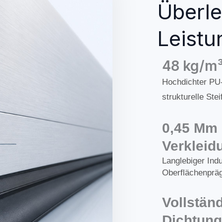
Überl
Leistu
48 kg/m
Hochdichter PU-
strukturelle Steif
0,45 Mm 
Verkleid
Langlebiger Indu
Oberflächenprä
Vollstän
Dichtun