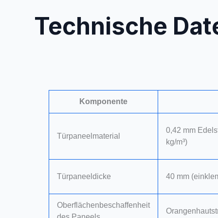
Technische Dat
Komponente
0,42 mm Edelst
Türpaneelmaterial
kg/m³)
Türpaneeldicke
40 mm (einklem
Oberflächenbeschaffenheit
Orangenhautstr
des Paneels