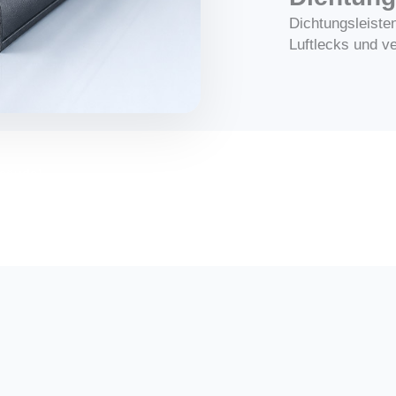
Dichtungsleiste
Luftlecks und ve
ebäude!
as am besten geeignete Profil für Ihr Werk zu finden！