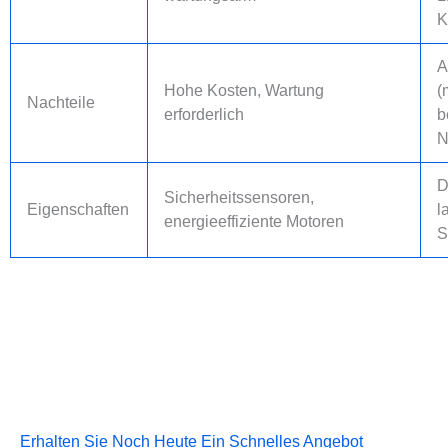
K
A
Hohe Kosten, Wartung
(
Nachteile
erforderlich
b
N
D
Sicherheitssensoren,
Eigenschaften
l
energieeffiziente Motoren
S
Erhalten Sie Noch Heute Ein Schnelles Angebot