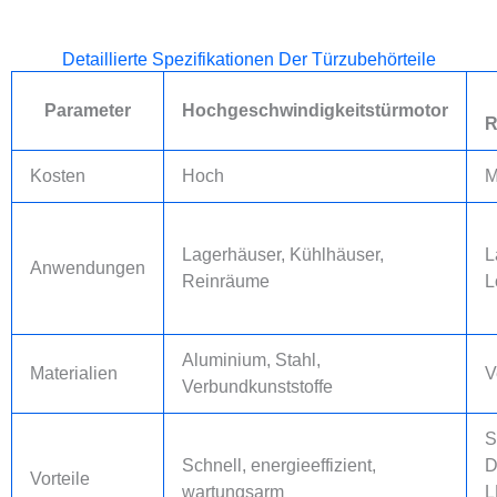
Detaillierte Spezifikationen Der Türzubehörteile
Parameter
Hochgeschwindigkeitstürmotor
R
Kosten
Hoch
M
Lagerhäuser, Kühlhäuser,
L
Anwendungen
Reinräume
L
Aluminium, Stahl,
Materialien
V
Verbundkunststoffe
S
Schnell, energieeffizient,
D
Vorteile
wartungsarm
L