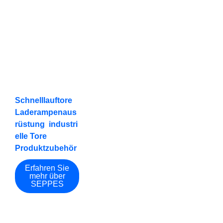
Jahre der
haben mehrere
technische
Exportierte
Erfahrung
Patente und EU
CE-
Länder und
Zertifizierungen
mit reicher
Regionen
Erfahrung in
Sektionaltore,
Schnelllauftore
,
Laderampenaus
rüstung
,
industri
elle Tore
und
Produktzubehör
.
Erfahren Sie
mehr über
SEPPES