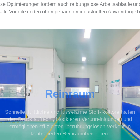
ese Optimierungen fördern auch reibungslose Arbeitsabläufe un
hafte Vorteile in den oben genannten industriellen Anwendungsb
Reinraum
Schnelle, luftdichte und fusselarme Stoff-Rolltore halten
den Druck aufrecht, blockieren Verunreinigungen und
ermöglichen effizienten, berührungslosen Verkehr in
kontrollierten Reinraumbereichen.
Mehr erfahren