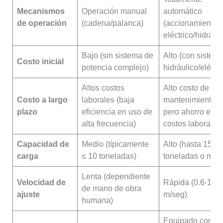
Mecanismos
Operación manual
automático
de operación
(cadena/palanca)
(accionamiento
eléctrico/hidráuli
Bajo (sin sistema de
Alto (con sistem
Costo inicial
potencia complejo)
hidráulico/eléctri
Altos costos
Alto costo de
Costo a largo
laborales (baja
mantenimiento
plazo
eficiencia en uso de
pero ahorro en
alta frecuencia)
costos laborales
Capacidad de
Medio (típicamente
Alto (hasta 15
carga
≤ 10 toneladas)
toneladas o más
Lenta (dependiente
Velocidad de
Rápida (0.6-1.2
de mano de obra
ajuste
m/seg)
humana)
Equipado con