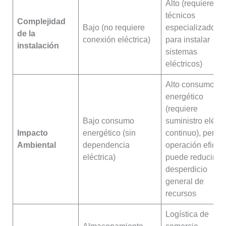
Alto (requiere
técnicos
Complejidad
Bajo (no requiere
especializados
de la
conexión eléctrica)
para instalar
instalación
sistemas
eléctricos)
Alto consumo
energético
(requiere
Bajo consumo
suministro eléctr
Impacto
energético (sin
continuo), pero 
Ambiental
dependencia
operación eficie
eléctrica)
puede reducir el
desperdicio
general de
recursos
Logística de