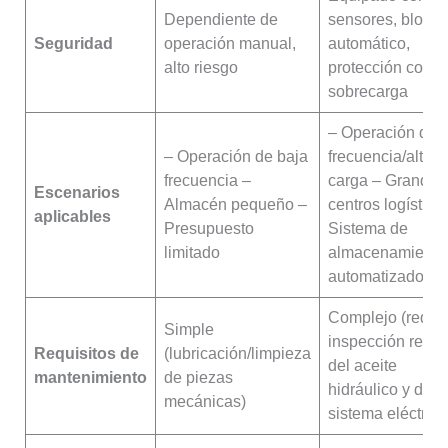
Dependiente de
sensores, bloqu
Seguridad
operación manual,
automático,
alto riesgo
protección contr
sobrecarga
– Operación de a
– Operación de baja
frecuencia/alta
frecuencia –
carga – Grandes
Escenarios
Almacén pequeño –
centros logístico
aplicables
Presupuesto
Sistema de
limitado
almacenamiento
automatizado
Complejo (requi
Simple
inspección regul
Requisitos de
(lubricación/limpieza
del aceite
mantenimiento
de piezas
hidráulico y del
mecánicas)
sistema eléctrico