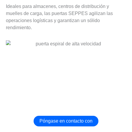
Ideales para almacenes, centros de distribución y
muelles de carga, las puertas SEPPES agilizan las
operaciones logísticas y garantizan un sólido
rendimiento.
Consiga La Mejor Puerta Industrial Para La Industria
Logística
Póngase en contacto con nosotros ahora para
personalizar la puerta industrial más adecuada para su
fábrica！.
Póngase en contacto con