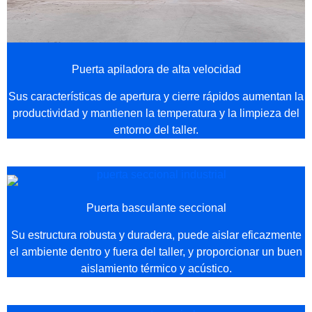
Puerta apiladora de alta velocidad
Sus características de apertura y cierre rápidos aumentan la
productividad y mantienen la temperatura y la limpieza del
entorno del taller.
Puerta basculante seccional
Su estructura robusta y duradera, puede aislar eficazmente
el ambiente dentro y fuera del taller, y proporcionar un buen
aislamiento térmico y acústico.