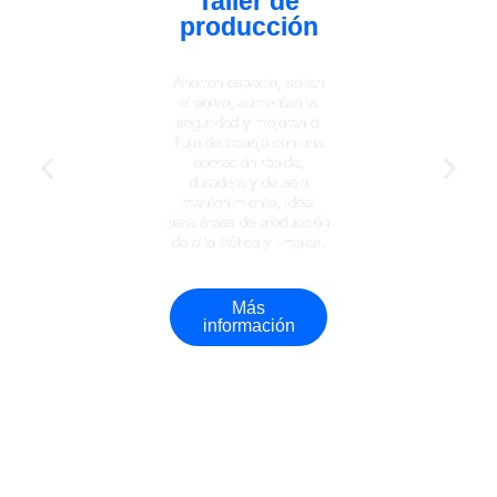
Taller de
producción
Ahorran espacio, sellan
el polvo, aumentan la
seguridad y mejoran el
flujo de trabajo con una
operación rápida,
duradera y de bajo
mantenimiento, ideal
para áreas de producción
de alto tráfico y limpias.
Más
información