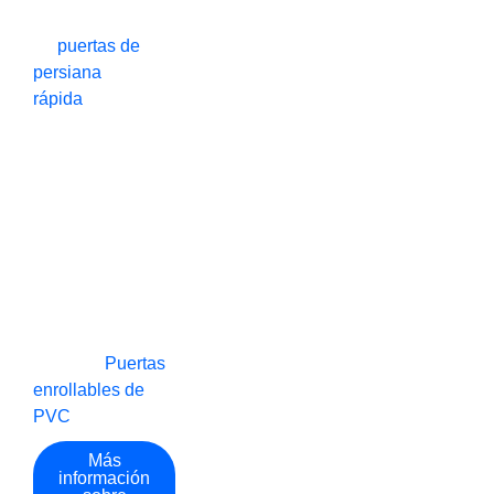
rica experiencia
en
puertas de
persiana
rápida
puertas
rápidas, puertas
enrollables de
accionamiento
rápido, puertas
espirales de
accionamiento
rápido, puertas
apilables de
accionamiento
rápido, y
Puertas
enrollables de
PVC
.
Más
información