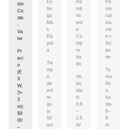
En
Re
Pe
Ión
Tre
Ndi
Rso
Co
Ga
Mi
Nal
Sto
Má
Ent
Iza
-
S
O
Ció
Va
Rá
Co
N +
Lor
Pid
Mp
So
A
Ro
Po
Pr
Ba
Rte
eci
Tie
Do
o
mp
Ta
(E
o
Ve
ma
X
de
loc
ño
W,
ent
ida
s:
3×
re
d:
ha
3
ga
0.8
sta
m):
(≤
–
6–
$9
50
1.5
8
00
uni
m/
m
–