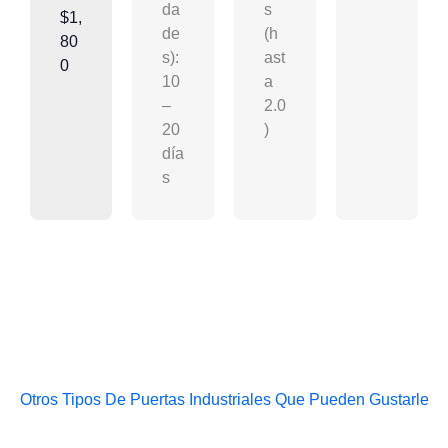
da
s
$1,
de
(h
80
s):
ast
0
10
a
–
2.0
20
)
día
s
Otros Tipos De Puertas Industriales Que Pueden Gustarle