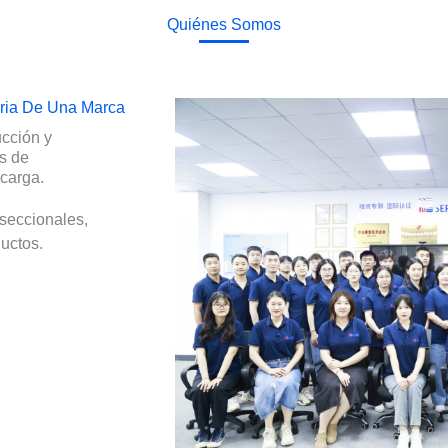
Quiénes Somos
oria De Una Marca
cción y
os de
carga.
seccionales,
uctos.