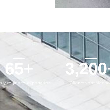
65
+
3,200
s y regiones exportados
Clientes satisfech