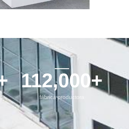
+
112,000
+
os
fábrica productora