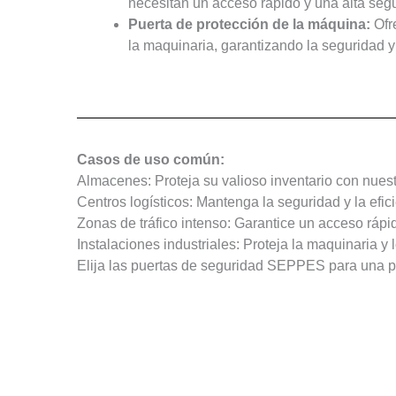
necesitan un acceso rápido y una alta seg
Puerta de protección de la máquina:
Ofr
la maquinaria, garantizando la seguridad y 
Casos de uso común:
Almacenes: Proteja su valioso inventario con nuest
Centros logísticos: Mantenga la seguridad y la efic
Zonas de tráfico intenso: Garantice un acceso rápi
Instalaciones industriales: Proteja la maquinaria 
Elija las puertas de seguridad SEPPES para una pro
Consiga La Mejor Puerta De Seguridad Industrial
Póngase en contacto con nosotros ahora para per
fábrica！.