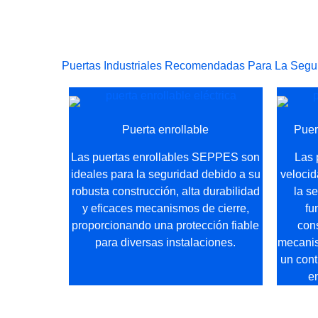
Puertas Industriales Recomendadas Para La Segu
Puerta enrollable
Puer
Las puertas enrollables SEPPES son
Las 
ideales para la seguridad debido a su
veloci
robusta construcción, alta durabilidad
la s
y eficaces mecanismos de cierre,
fu
proporcionando una protección fiable
con
para diversas instalaciones.
mecanis
un cont
en