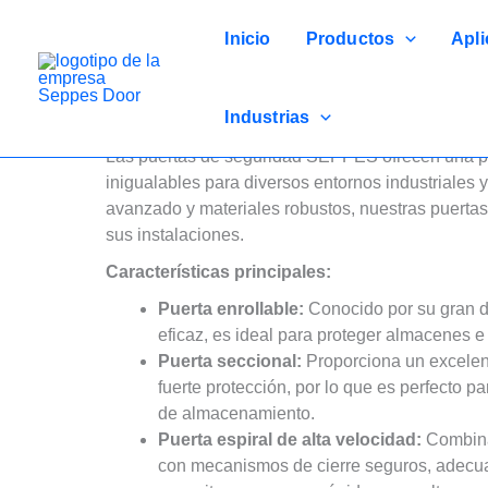
Ir
al
Inicio
Productos
Apli
contenido
Puertas De Seguridad SEPPES: Diseñadas Para
Industrias
Protección
Las puertas de seguridad SEPPES ofrecen una pro
inigualables para diversos entornos industriales
avanzado y materiales robustos, nuestras puertas
sus instalaciones.
Características principales:
Puerta enrollable:
Conocido por su gran d
eficaz, es ideal para proteger almacenes e 
Puerta seccional:
Proporciona un excelent
fuerte protección, por lo que es perfecto pa
de almacenamiento.
Puerta espiral de alta velocidad:
Combina
con mecanismos de cierre seguros, adecu