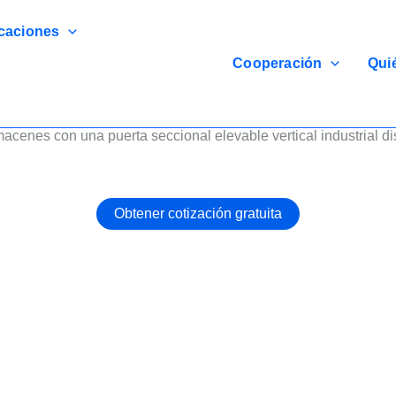
caciones
Cooperación
Qui
 Altos
lmacenes con una puerta seccional elevable vertical industrial di
Obtener cotización gratuita