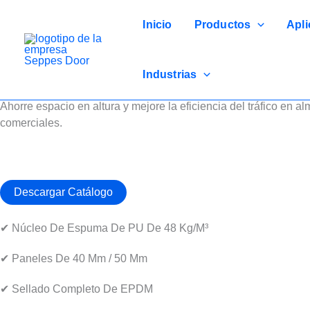
Ir
al
Inicio
Productos
Apli
contenido
Industrias
Puerta Seccional Elevable Vertical Para Almacenes De Techos
Ahorre espacio en altura y mejore la eficiencia del tráfico en a
comerciales.
Descargar Catálogo
✔ Núcleo De Espuma De PU De 48 Kg/m³
✔ Paneles De 40 Mm / 50 Mm
✔ Sellado Completo De EPDM