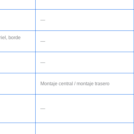
—
riel, borde
—
—
Montaje central / montaje trasero
—