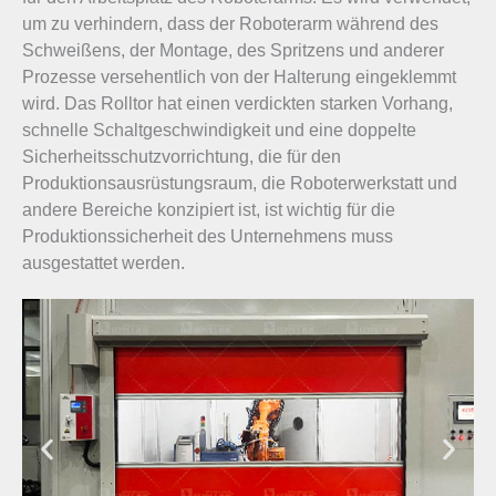
um zu verhindern, dass der Roboterarm während des
Schweißens, der Montage, des Spritzens und anderer
Prozesse versehentlich von der Halterung eingeklemmt
wird. Das Rolltor hat einen verdickten starken Vorhang,
schnelle Schaltgeschwindigkeit und eine doppelte
Sicherheitsschutzvorrichtung, die für den
Produktionsausrüstungsraum, die Roboterwerkstatt und
andere Bereiche konzipiert ist, ist wichtig für die
Produktionssicherheit des Unternehmens muss
ausgestattet werden.