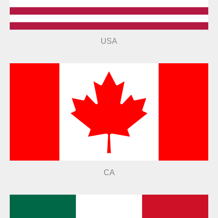
USA
CA