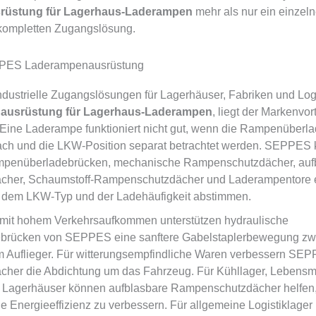
rüstung für Lagerhaus-Laderampen
mehr als nur ein einzeln
 kompletten Zugangslösung.
PPES Laderampenausrüstung
dustrielle Zugangslösungen für Lagerhäuser, Fabriken und Log
ausrüstung für Lagerhaus-Laderampen
, liegt der Markenvort
Eine Laderampe funktioniert nicht gut, wenn die Rampenüberl
ach und die LKW-Position separat betrachtet werden. SEPPES
mpenüberladebrücken, mechanische Rampenschutzdächer, auf
her, Schaumstoff-Rampenschutzdächer und Laderampentore 
, dem LKW-Typ und der Ladehäufigkeit abstimmen.
 mit hohem Verkehrsaufkommen unterstützen hydraulische
rücken von SEPPES eine sanftere Gabelstaplerbewegung zw
m Auflieger. Für witterungsempfindliche Waren verbessern SE
er die Abdichtung um das Fahrzeug. Für Kühllager, Lebensmit
Lagerhäuser können aufblasbare Rampenschutzdächer helfen, 
e Energieeffizienz zu verbessern. Für allgemeine Logistiklager