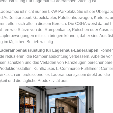
nausrüstung Für Lagerhaus-Laderampen Wichtig Ist
aderampe ist nicht nur ein LKW-Parkplatz. Sie ist der Überga
d Außentransport. Gabelstapler, Palettenhubwagen, Kartons, u
er treffen sich alle in diesem Bereich. Die OSHA weist darauf h
hren wie Stürze von der Rampenkante, Rutschen oder Ausrut
taplerbewegungen mit sich bringen können, daher sind Ausrüs
 im täglichen Betrieb wichtig.
Laderampenausrüstung für Lagerhaus-Laderampen
, könne
e reduzieren, die Rampenabdichtung verbessern, Arbeiter vor
ssen schützen und das Verladen von Fahrzeugen berechenbare
 Produktionsstätten, Kühlhäuser, E-Commerce-Fulfillment-Cente
wirkt sich ein professionelles Laderampensystem direkt auf die
it und die tägliche Produktivität aus.