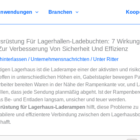
nwendungen
Branchen
Koope
rüstung Für Lagerhallen-Ladebuchten: 7 Wirkung
Zur Verbesserung Von Sicherheit Und Effizienz
interlassen
/
Unternehmensnachrichten
/ Unter
Ritter
igen Lagerhaus ist die Laderampe einer der aktivsten und risik
effen in unterschiedlichen Höhen ein, Gabelstapler bewegen Pa
rbeiter bereiten Waren in der Nähe der Rampenkante vor, und La
llen, dass jede Sendung planmäßig abgeht. Ist der Rampenbere
das Be- und Entladen langsam, unsicher und teuer werden.
rüstung für Lagerhaus-Laderampen
hilft, diese Probleme zu
stabilere und effizientere Verbindung zwischen dem Lagerhaus
afft.