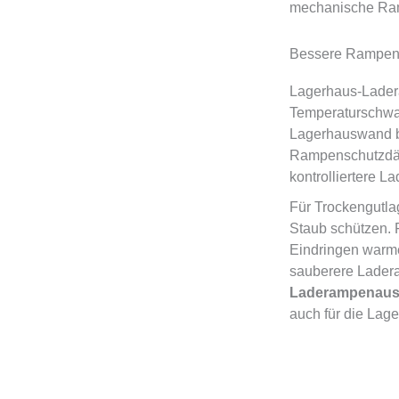
mechanische Ram
Bessere Rampena
Lagerhaus-Lader
Temperaturschwa
Lagerhauswand be
Rampenschutzdäc
kontrolliertere 
Für Trockengutla
Staub schützen. 
Eindringen warme
sauberere Ladera
Laderampenaus
auch für die Lage