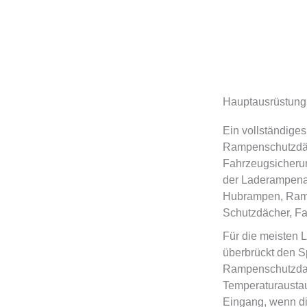
Hauptausrüstung
Ein vollständig
Rampenschutzdäc
Fahrzeugsicheru
der Laderampenau
Hubrampen, Ramp
Schutzdächer, Fa
Für die meisten 
überbrückt den S
Rampenschutzdac
Temperaturaustau
Eingang, wenn d