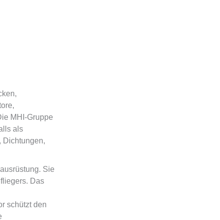
cken,
ore,
Die MHI-Gruppe
lls als
 Dichtungen,
ausrüstung. Sie
liegers. Das
r schützt den
e