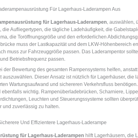
aderampenausrüstung Für Lagerhaus-Laderampen Aus
ampenausrüstung für Lagerhaus-Laderampen
, auswählen, 
ie Aufliegertypen, die tägliche Ladehäufigkeit, die Gabelstapl
ima, die Toröffnungsgröße und den erforderlichen Abdichtungsg
rücke muss der Lastkapazität und dem LKW-Höhenbereich en
h muss zur Fahrzeuggröße passen. Das Laderampentor sollte
und Betriebsfrequenz passen.
 der Bewertung des gesamten Rampensystems helfen, anstatt 
 auszuwählen. Dieser Ansatz ist nützlich für Lagerhäuser, die la
ierten Wartungsaufwand und sichereren Verkehrsfluss benötige
d ebenfalls wichtig. Rampenüberladebrücken, Scharniere, Lippen
rdichtungen, Leuchten und Steuerungssysteme sollten überprüf
 und zuverlässig zu halten.
Sicherere Und Effizientere Lagerhaus-Laderampe
rüstung für Lagerhaus-Laderampen
hilft Lagerhäusern, die L