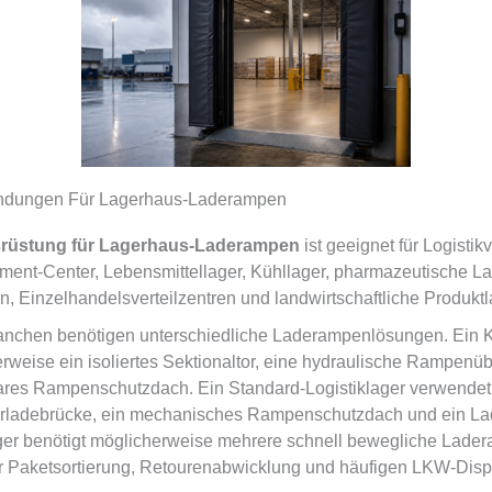
ndungen Für Lagerhaus-Laderampen
rüstung für Lagerhaus-Laderampen
ist geeignet für Logistikv
ment-Center, Lebensmittellager, Kühllager, pharmazeutische La
n, Einzelhandelsverteilzentren und landwirtschaftliche Produktl
nchen benötigen unterschiedliche Laderampenlösungen. Ein K
erweise ein isoliertes Sektionaltor, eine hydraulische Rampenü
ares Rampenschutzdach. Ein Standard-Logistiklager verwende
ladebrücke, ein mechanisches Rampenschutzdach und ein La
r benötigt möglicherweise mehrere schnell bewegliche Lader
r Paketsortierung, Retourenabwicklung und häufigen LKW-Dispo