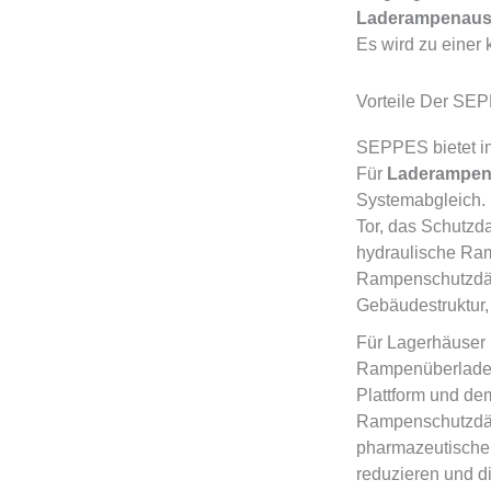
Laderampenaus
Es wird zu einer
Vorteile Der SE
SEPPES bietet in
Für
Laderampen
Systemabgleich. 
Tor, das Schutzd
hydraulische Ra
Rampenschutzdäc
Gebäudestruktur
Für Lagerhäuser
Rampenüberladeb
Plattform und de
Rampenschutzdäch
pharmazeutische 
reduzieren und di