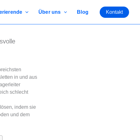
rierende
Über uns
Blog
Kontakt
svolle
oreichsten
letten in und aus
gerleiter
ich schlecht
 lösen, indem sie
boden und dem