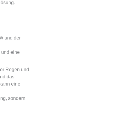
lösung.
W und der
 und eine
vor Regen und
und das
 kann eine
ung, sondern