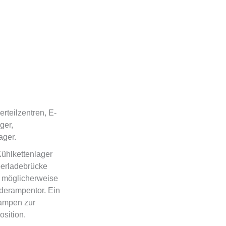
erteilzentren, E-
ger,
ager.
ühlkettenlager
berladebrücke
t möglicherweise
derampentor. Ein
ampen zur
sition.