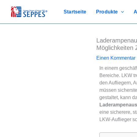
Zum
Inhalt
Startseite
Produkte
A
springen
Laderampenaus
Möglichkeiten 
Einen Kommentar h
In einem geschäft
Bereiche. LKW tr
den Aufliegern, A
müssen sicherste
gestaltet, kann 
Laderampenaus
eine sicherere, 
LKW-Auflieger sch