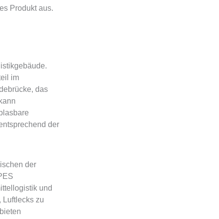
es Produkt aus.
istikgebäude.
eil im
adebrücke, das
 kann
blasbare
entsprechend der
ischen der
PPES
tellogistik und
Luftlecks zu
 bieten