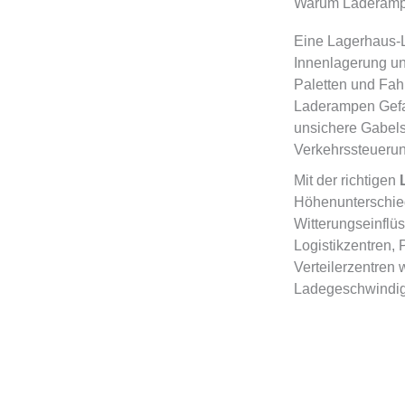
Warum Laderampe
Eine Lagerhaus-L
Innenlagerung un
Paletten und Fahr
Laderampen Gefa
unsichere Gabels
Verkehrssteuerung
Mit der richtigen
Höhenunterschied
Witterungseinflü
Logistikzentren,
Verteilerzentren 
Ladegeschwindigke