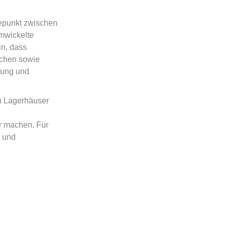
bepunkt zwischen
mwickelte
in, dass
schen sowie
tung und
n Lagerhäuser
r machen. Für
r und