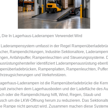
, Die In Lagerhaus-Laderampen Verwendet Wird
es Laderampensystem umfasst in der Regel Rampenüberladebrü
her, Rampendichtungen, Industrie-Sektionaltore, Laderampent
ngen, Anfahrpuffer, Rampenleuchten und Steuerungssysteme. 
srüstungshersteller identifiziert Laderampenausrüstung ebenfa
enüberladebrücken, Rampenplatten, Rampenleuchten, Puffer,
hrzeugsicherungen und Verkehrstüren.
Lagerhaus-Laderampen ist die Rampenüberladebrücke die Kern
palt zwischen dem Lagerhausboden und der Ladefläche des Auf
h oder die Rampendichtung hilft, Wind, Regen, Staub und
sch um die LKW-Öffnung herum zu reduzieren. Das Sektionalto
ie Rampe nicht genutzt wird. Zusammen machen diese System