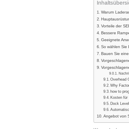
Inhaltsübersi
Warum Laderam
Hauptausrüstun
Vorteile der 
Bessere Rampe
Geeignete Anw
So wählen Sie
Bauen Sie eine
Vorgeschlagene
Vorgeschlagene
Nachri
Overhead G
Why Factor
how to pro
Kosten für 
Dock Level
Automatisc
Angebot von 