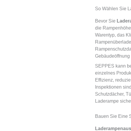
So Wählen Sie L
Bevor Sie
Lader
die Rampenhöhe, d
Warentyp, das Kl
Rampenüberladeb
Rampenschutzdac
Gebäudeöffnung 
SEPPES kann bei
einzelnes Produkt
Effizienz, reduz
Inspektionen sin
Schutzdächer, Tü
Laderampe sicher
Bauen Sie Eine 
Laderampenaus