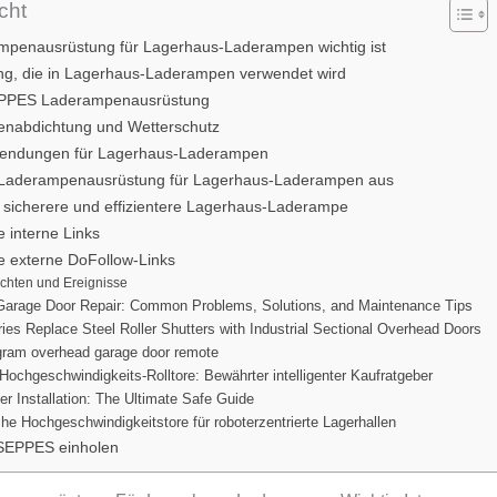
cht
penausrüstung für Lagerhaus-Laderampen wichtig ist
g, die in Lagerhaus-Laderampen verwendet wird
SEPPES Laderampenausrüstung
nabdichtung und Wetterschutz
endungen für Lagerhaus-Laderampen
 Laderampenausrüstung für Lagerhaus-Laderampen aus
 sicherere und effizientere Lagerhaus-Laderampe
 interne Links
 externe DoFollow-Links
chten und Ereignisse
arage Door Repair: Common Problems, Solutions, and Maintenance Tips
ies Replace Steel Roller Shutters with Industrial Sectional Overhead Doors
gram overhead garage door remote
Hochgeschwindigkeits-Rolltore: Bewährter intelligenter Kaufratgeber
er Installation: The Ultimate Safe Guide
he Hochgeschwindigkeitstore für roboterzentrierte Lagerhallen
SEPPES einholen