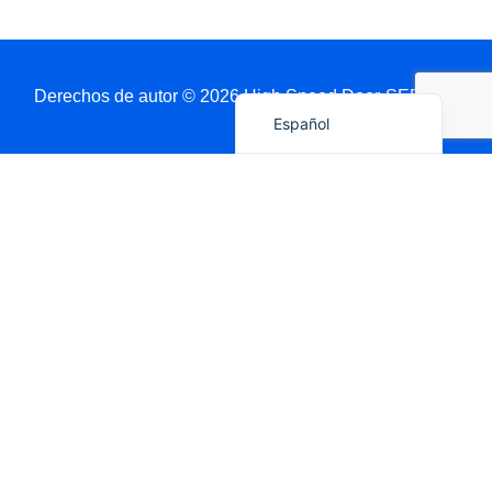
Português do Brasil
Deutsch
English
Derechos de autor © 2026 High Speed Door-SEPPES
Español
Obtenga Un Presupuesto A Través De WhatsApp
Nombre
País / Puerto
Producto
Tamaño de apertura (An × Al)