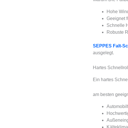
Hohe Wind
Geeignet f
Schnelle 
Robuste R
SEPPES Falt-Sch
ausgelegt.
Hartes Schnellrol
Ein hartes Schnel
am besten geeigne
Automobil
Hochwerti
Außenein
Kälteklim