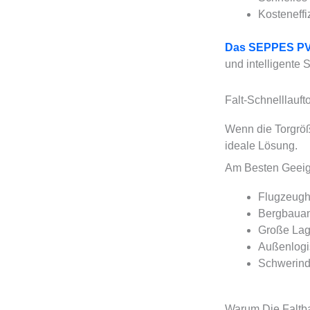
Kosteneffiz
Das SEPPES PVC
und intelligente 
Falt-Schnelllauf
Wenn die Torgröße
ideale Lösung.
Am Besten Geeig
Flugzeugh
Bergbaua
Große Lag
Außenlogi
Schwerindu
Warum Die Faltb