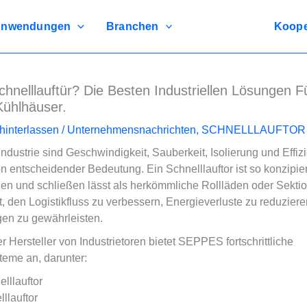
nwendungen
Branchen
Koope
chnelllauftür? Die Besten Industriellen Lösungen F
Kühlhäuser.
interlassen
/
Unternehmensnachrichten
,
SCHNELLLAUFTOR
ndustrie sind Geschwindigkeit, Sauberkeit, Isolierung und Effiz
n entscheidender Bedeutung. Ein Schnelllauftor ist so konzipier
fnen und schließen lässt als herkömmliche Rollläden oder Sekti
, den Logistikfluss zu verbessern, Energieverluste zu reduzier
en zu gewährleisten.
er Hersteller von Industrietoren bietet SEPPES fortschrittliche
teme an, darunter:
lllauftor
lllauftor