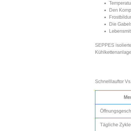
Temperatur
Den Kompr
Frostbildu
Die Gabels
Lebensmitt
SEPPES isolierte
Kühlkettenanlage
Schnelllauftor Vs
Me
Öffnungsgesch
Tägliche Zykl