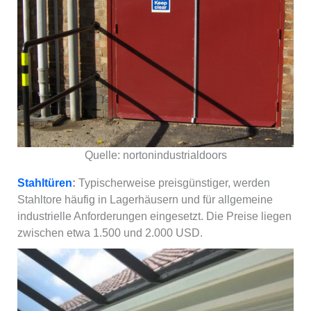
Quelle: nortonindustrialdoors
Stahltüren
:
Typischerweise preisgünstiger, werden
Stahltore häufig in Lagerhäusern und für allgemeine
industrielle Anforderungen eingesetzt. Die Preise liegen
zwischen etwa 1.500 und 2.000 USD.