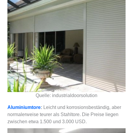
Quelle: industrialdoorsolution
Aluminiumtore
:
Leicht und korrosionsbeständig, aber
normalerweise teurer als Stahltore. Die Preise liegen
zwischen etwa 1.500 und 3.000 USD.