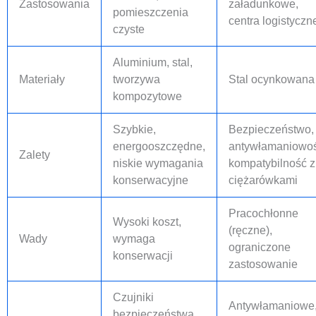
Zastosowania
załadunkowe,
pomieszczenia
centra logistyczn
czyste
Aluminium, stal,
Materiały
tworzywa
Stal ocynkowana
kompozytowe
Szybkie,
Bezpieczeństwo,
energooszczędne,
antywłamaniowoś
Zalety
niskie wymagania
kompatybilność z
konserwacyjne
ciężarówkami
Pracochłonne
Wysoki koszt,
(ręczne),
Wady
wymaga
ograniczone
konserwacji
zastosowanie
Czujniki
Antywłamaniowe
bezpieczeństwa,