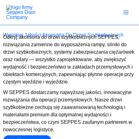
Przejdź
do
treści
Wysokiej Jakości Akcesoria Do Drzwi Szybkobieżnych
Odkryj akcesoria do drzwi szybkobieżnych SEPPES,
rozwiązania zamienne do wyposażenia rampy, silniki do
drzwi szybkobieżnych, systemy zabezpieczania ciężarówek
oraz radary — wszystko zaprojektowane, aby zwiększyć
wydajność i bezpieczeństwo w zakładach przemysłowych i
obiektach komercyjnych, zapewniając płynne operacje przy
częstym wjeździe i wyjeździe.
W SEPPES dostarczamy najwyższej jakości, innowacyjne
rozwiązania dla operacji przemysłowych. Nasze drzwi
szybkobieżne cechują się zaawansowaną technologią i
materiałami premium dla optymalnej wydajności i
bezpieczeństwa, co czyni SEPPES zaufanym partnerem w
nowoczesnej logistyce.