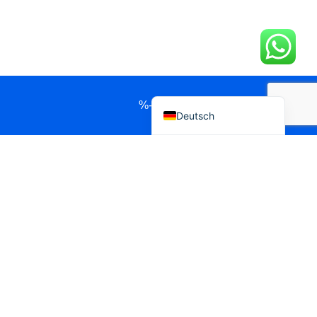
Polski
Português do Brasil
Español
English
%-Taste
Deutsch
Angebot Per WhatsApp Anfordern
Name
Land / Hafen
Produkt