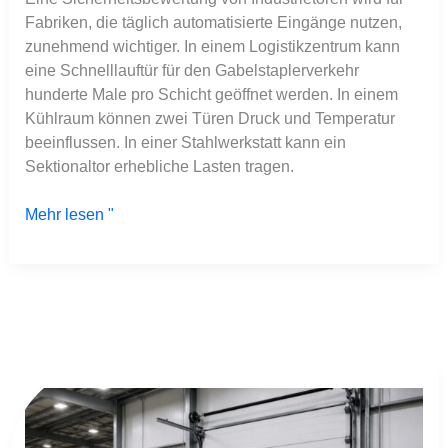
für
Fabriken, die täglich automatisierte Eingänge nutzen,
die
zunehmend wichtiger. In einem Logistikzentrum kann
EU-
eine Schnelllauftür für den Gabelstaplerverkehr
Maschinenverordnung
hunderte Male pro Schicht geöffnet werden. In einem
Kühlraum können zwei Türen Druck und Temperatur
beeinflussen. In einer Stahlwerkstatt kann ein
Sektionaltor erhebliche Lasten tragen.
Mehr lesen "
Industrie-
Sektionaltor
für
Stahlhallen: