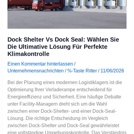
ultimative
Lösung
für
perfekte
Klimakontrolle
Dock Shelter Vs Dock Seal: Wählen Sie
Die Ultimative Lösung Für Perfekte
Klimakontrolle
Einen Kommentar hinterlassen
/
Unternehmensnachrichten
/ %-Taste
Ritter
/
11/06/2026
Bei der Planung eines modernen Logistiklagers ist die
Optimierung Ihrer Verladerampe entscheidend für
Energieeffizienz und Sicherheit. Eine häufige Debatte
unter Facility-Managern dreht sich um die Wahl
zwischen einer Dock-Shelter- und einer Dock-Seal-
Lösung. Die richtige Entscheidung im Vergleich
zwischen Dock-Shelter und Dock-Seal gewährleistet
eine vollständige Umgebungskontrolle. Das Verständnis