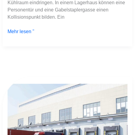
Kühlraum eindringen. In einem Lagerhaus können eine
Personentür und eine Gabelstaplergasse einen
Kollisionspunkt bilden. Ein
Mehr lesen "
Dock
Shelter
vs
Dock
Seal:
Wählen
Sie
die