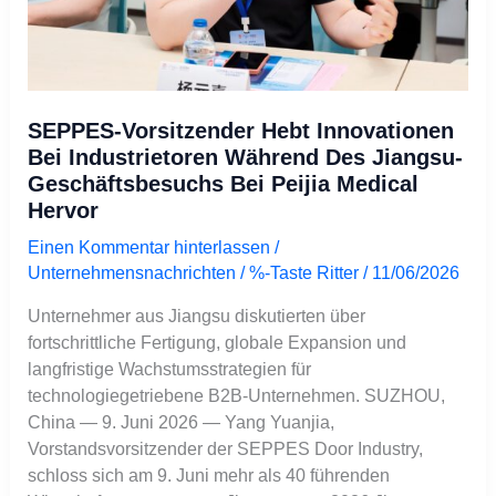
Geschäftsbesuchs
bei
Peijia
Medical
hervor
SEPPES-Vorsitzender Hebt Innovationen
Bei Industrietoren Während Des Jiangsu-
Geschäftsbesuchs Bei Peijia Medical
Hervor
Einen Kommentar hinterlassen
/
Unternehmensnachrichten
/ %-Taste
Ritter
/
11/06/2026
Unternehmer aus Jiangsu diskutierten über
fortschrittliche Fertigung, globale Expansion und
langfristige Wachstumsstrategien für
technologiegetriebene B2B-Unternehmen. SUZHOU,
China — 9. Juni 2026 — Yang Yuanjia,
Vorstandsvorsitzender der SEPPES Door Industry,
schloss sich am 9. Juni mehr als 40 führenden