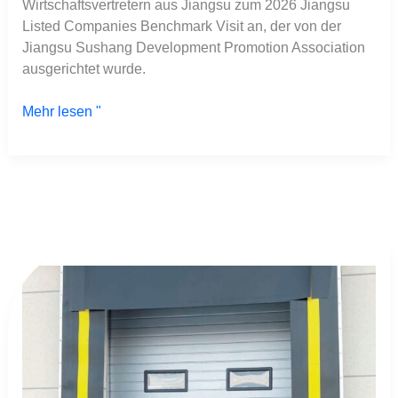
Wirtschaftsvertretern aus Jiangsu zum 2026 Jiangsu
Listed Companies Benchmark Visit an, der von der
Jiangsu Sushang Development Promotion Association
ausgerichtet wurde.
Mehr lesen "
Fehler
an
der
Lkw-
Andockstation
verursachen
kostspielige