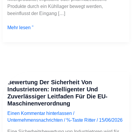
Produkte durch ein Kühllager bewegt werden,
beeinflusst der Eingang […]
Mehr lesen "
Bewertung
Bewertung Der Sicherheit Von
der
Industrietoren: Intelligenter Und
Sicherheit
Zuverlässiger Leitfaden Für Die EU-
von
Maschinenverordnung
Industrietoren:
Intelligenter
Einen Kommentar hinterlassen
/
und
Unternehmensnachrichten
/ %-Taste
Ritter
/
15/06/2026
zuverlässiger
Leitfaden
Eine Sicherheitsbewertung von Industrietoren wird für