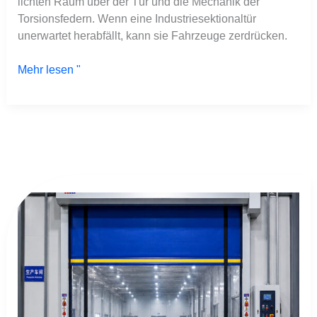
lichten Raum über der Tür und die Mechanik der
Torsionsfedern. Wenn eine Industriesektionaltür
unerwartet herabfällt, kann sie Fahrzeuge zerdrücken.
Mehr lesen "
Hochgeschwindigkeits-
Gefriertürfehler
lösen
katastrophalen
Ladungsverderb
aus