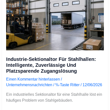
Intelligente,
zuverlässige
und
platzsparende
Zugangslösung
Industrie-Sektionaltor Für Stahlhallen:
Intelligente, Zuverlässige Und
Platzsparende Zugangslösung
Einen Kommentar hinterlassen
/
Unternehmensnachrichten
/ %-Taste
Ritter
/
12/06/2026
Ein industrielles Sektionaltor für eine Stahlhalle löst ein
häufiges Problem von Stahlgebäuden.