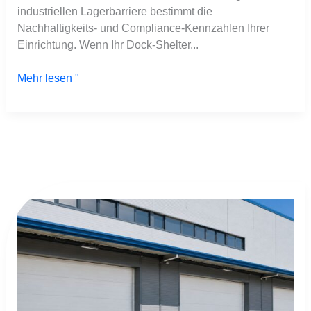
industriellen Lagerbarriere bestimmt die
Nachhaltigkeits- und Compliance-Kennzahlen Ihrer
Einrichtung. Wenn Ihr Dock-Shelter...
Mehr lesen "
Mängel
an
industriellen
Sektionaltoren
führen
zu
schweren
strukturellen