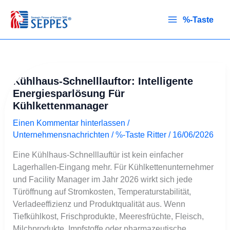
Zum
Inhalt
%-Taste
springen
Kühlhaus-
Kühlhaus-Schnelllauftor: Intelligente
Schnelllauftor:
Energiesparlösung Für
Intelligente
Kühlkettenmanager
Energiesparlösung
für
Einen Kommentar hinterlassen
/
Kühlkettenmanager
Unternehmensnachrichten
/ %-Taste
Ritter
/
16/06/2026
Eine Kühlhaus-Schnelllauftür ist kein einfacher
Lagerhallen-Eingang mehr. Für Kühlkettenunternehmer
und Facility Manager im Jahr 2026 wirkt sich jede
Türöffnung auf Stromkosten, Temperaturstabilität,
Verladeeffizienz und Produktqualität aus. Wenn
Tiefkühlkost, Frischprodukte, Meeresfrüchte, Fleisch,
Milchprodukte, Impfstoffe oder pharmazeutische