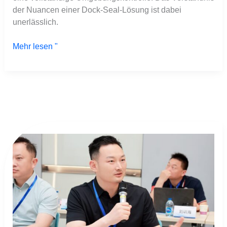
der Nuancen einer Dock-Seal-Lösung ist dabei
unerlässlich.
Mehr lesen "
SEPPES-
Vorsitzender
hebt
Innovationen
bei
Industrietoren
während
des
Jiangsu-