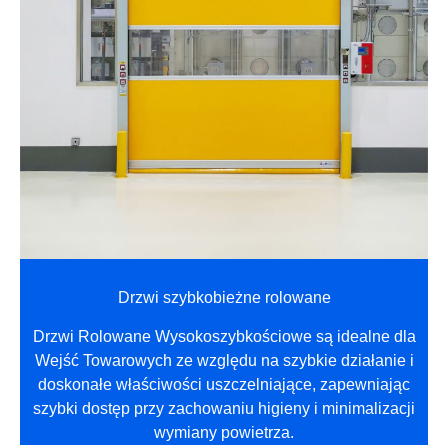
Drzwi szybkobieżne rolowane
Drzwi Rolowane Wysokoszybkościowe są idealne dla
Wejść Towarowych ze względu na szybkie działanie i
doskonałe właściwości uszczelniające, zapewniając
szybki dostęp przy zachowaniu higieny i minimalizacji
wymiany powietrza.