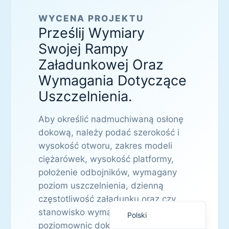
WYCENA PROJEKTU
Prześlij Wymiary
Swojej Rampy
Załadunkowej Oraz
Wymagania Dotyczące
Français
Uszczelnienia.
简体中文
العربية
Aby określić nadmuchiwaną osłonę
日本語
dokową, należy podać szerokość i
wysokość otworu, zakres modeli
Português do Brasil
ciężarówek, wysokość platformy,
Deutsch
położenie odbojników, wymagany
Español
poziom uszczelnienia, dzienną
English
częstotliwość załadunku oraz czy
stanowisko wymaga również
Polski
poziomownic dokowych lub