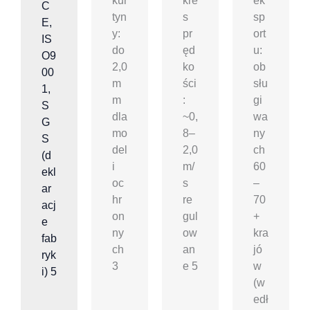
kur
kre
ek
C
tyn
s
sp
E,
y:
pr
ort
IS
do
ęd
u:
O9
2,0
ko
ob
00
m
ści
słu
1,
m
:
gi
S
dla
~0,
wa
G
mo
8–
ny
S
del
2,0
ch
(d
i
m/
60
ekl
oc
s
–
ar
hr
re
70
acj
on
gul
+
e
ny
ow
kra
fab
ch
an
jó
ryk
3
e 5
w
i) 5
(w
edł