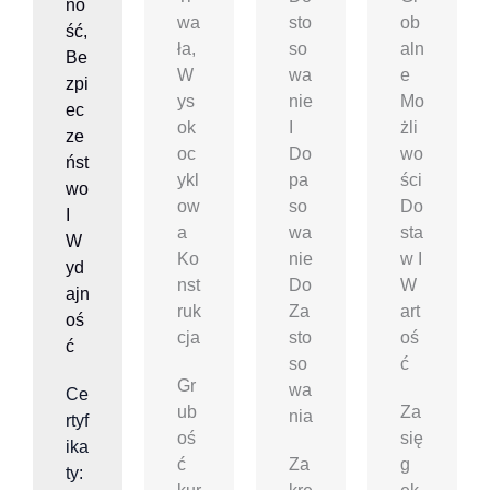
No
Wa
Sto
Ob
Ść,
Ła,
So
Aln
Be
W
Wa
E
Zpi
Ys
Nie
Mo
Ec
Ok
I
Żli
Ze
Oc
Do
Wo
Ńst
Ykl
Pa
Ści
Wo
Ow
So
Do
I
A
Wa
Sta
W
Ko
Nie
W I
Yd
Nst
Do
W
Ajn
Ruk
Za
Art
Oś
Cja
Sto
Oś
Ć
So
Ć
Gr
Wa
Ce
ub
Za
Nia
rtyf
oś
się
ika
ć
Za
g
ty: