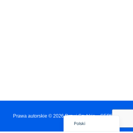
Français
简体中文
العربية
日本語
Português do Brasil
Deutsch
Español
English
Prawa autorskie © 2026 Drzwi Szybkie – SEPPES
Polski