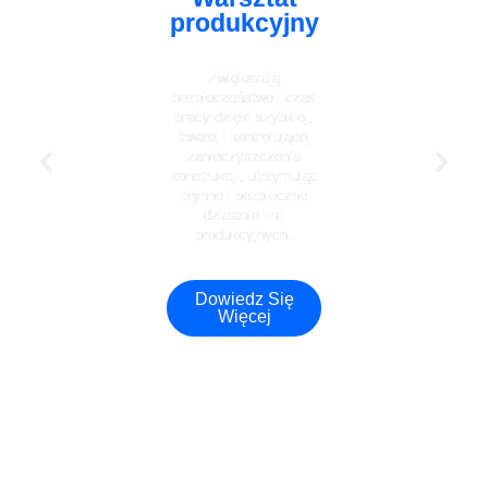
produkcyjny
Zwiększają
bezpieczeństwo i czas
pracy dzięki szybkiej,
trwałej i kontrolującej
zanieczyszczenia
konstrukcji, utrzymując
płynne i bezpieczne
działanie linii
produkcyjnych.
Dowiedz Się
Więcej