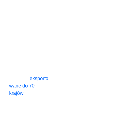
0
+
0
+
Producenci
Hydraulicznych
Ramp Dokowych
W Chinach —
SEPPES
Zadowoleni
zakład
Nasza firma
SEPPES
jest
Klienci
produkcyjny
profesjonalnym
producentem
0
+
0
+
drzwi
przemysłowych
.
Produkty
eksporto
wane do 70
Kraje i
Lat
krajów
. Nasze
Regiony
Doświadczenia​
produkty
posiadają liczne
Eksportu
patenty
techniczne i
certyfikat UE CE,