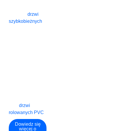
a także bogate
doświadczenie w
zakresie
drzwi
szybkobieżnych
,
drzwi szybkiego
otwierania, drzwi
rolowanych
wysokiej
prędkości, drzwi
spiralnych
wysokiej
prędkości, drzwi
harmonijkowych
wysokiej
prędkości
oraz
drzwi
rolowanych PVC
.
Dowiedz się
więcej o