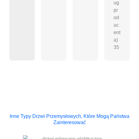
ug
pr
od
uc
ent
a)
35
Inne Typy Drzwi Przemysłowych, Które Mogą Państwa
Zainteresować