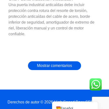
Una puerta industrial anticaídas debe incluir
protección contra rotura del resorte de torsión,
protección anticaídas del cable de acero, borde
inferior de seguridad, amortiguador de extremo de
riel, liberación manual y un control de motor
confiable.
Français
简体中文
العربية
Mostrar comentarios
日本語
Polski
Português do Brasil
Deutsch
English
Derechos de autor © 2026 High Speed Door-SEPPES
Español