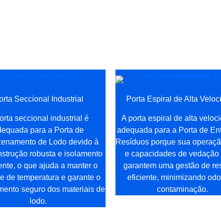
 a porta industrial mais adequada para sua fábrica!
orta Seccional Industrial
Porta Espiral de Alta Velo
orta seccional industrial é
A porta espiral de alta veloc
dequada para a Porta de
adequada para a Porta de En
enamento de Lodo devido à
Resíduos porque sua operaçã
strução robusta e isolamento
e capacidades de vedação 
ente, o que ajuda a manter o
garantem uma gestão de re
le de temperatura e garante o
eficiente, minimizando odo
mento seguro dos materiais de
contaminação.
lodo.