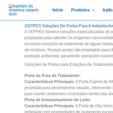
Ir
para
Início
Produtos
Apli
o
conteúdo
SEPPES Soluções De Portas Para A Indústria Am
A SEPPES fornece soluções especializadas de p
projetadas para atender às exigentes necessidade
incluindo estações de tratamento de águas residu
de resíduos. Nossas portas são projetadas para du
proteção ambiental, garantindo operações suaves 
Soluções de Portas para Estações de Tratament
Porta da Área de Tratamento:
Características Principais:
A Porta Espiral de 
projetada para desempenho robusto, oferecendo i
para manter ambientes controlados dentro das ár
Porta de Armazenamento de Lodo:
Características Principais:
A Porta de Alta Vel
projetada com propriedades de isolamento excep