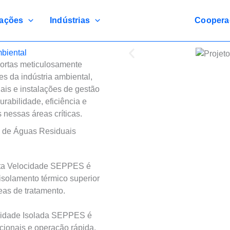
cações
Indústrias
Coopera
biental
ortas meticulosamente
s da indústria ambiental,
ais e instalações de gestão
rabilidade, eficiência e
nessas áreas críticas.
o de Águas Residuais
Alta Velocidade SEPPES é
solamento térmico superior
eas de tratamento.
ocidade Isolada SEPPES é
cionais e operação rápida,