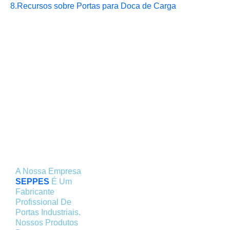
8.
Recursos sobre Portas para Doca de Carga
SEPPES:
0
+
0
+
Oferece A Você
Todos Os Tipos
De Portas
Industriais
A Nossa Empresa
Clientes
Fábrica de
SEPPES
É Um
Fabricante
Satisfeitos
Produção
Profissional De
Portas Industriais.
Nossos Produtos