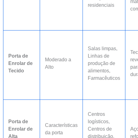
mat
residenciais
co
Salas limpas,
Tec
Porta de
Linhas de
Moderado a
rev
Enrolar de
produção de
Alto
par
Tecido
alimentos,
dur
Farmacêuticos
Centros
Porta de
logísticos,
Características
Enrolar de
Centros de
Aç
da porta
Alta
distribuição,
ref