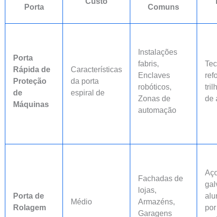
Custo
Porta
Comuns
Instalações
Porta
fabris,
Tec
Rápida de
Características
Enclaves
ref
Proteção
da porta
robóticos,
tril
de
espiral de
Zonas de
de 
Máquinas
automação
Aç
Fachadas de
gal
lojas,
Porta de
alu
Médio
Armazéns,
Rolagem
por
Garagens