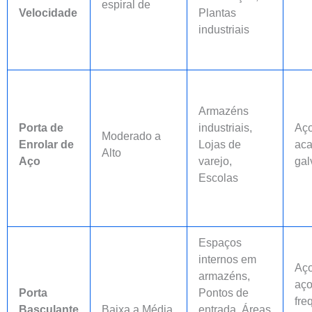
espiral de
Velocidade
Plantas
industriais
Armazéns
Porta de
industriais,
Aço
Moderado a
Enrolar de
Lojas de
ac
Alto
Aço
varejo,
gal
Escolas
Espaços
internos em
Aço
armazéns,
aço
Porta
Pontos de
fre
Basculante
Baixa a Média
entrada, Áreas