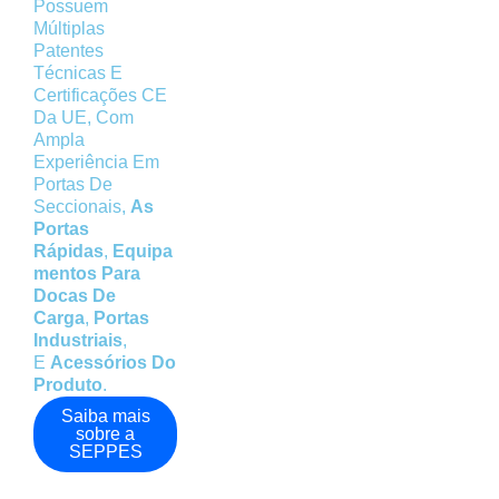
0
+
0
+
Possuem
Múltiplas
Patentes
Técnicas E
Países e
Anos de
Certificações CE
Da UE, Com
Regiões de
Experiência
Ampla
Experiência Em
Portas De
Exportação
Seccionais,
As
Portas
Rápidas
,
Equipa
Mentos Para
Docas De
Carga
,
Portas
Industriais
,
E
Acessórios Do
Produto
.
Saiba mais
sobre a
SEPPES