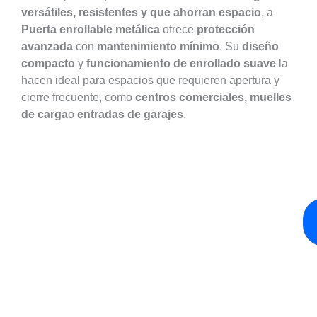
versátiles, resistentes y que ahorran espacio
, a
Puerta enrollable metálica
ofrece
protección
avanzada
con
mantenimiento mínimo
. Su
diseño
compacto
y
funcionamiento de enrollado suave
la
hacen ideal para espacios que requieren apertura y
cierre frecuente, como
centros comerciales, muelles
de carga
o
entradas de garajes
.
¡Obtenga La Mejor Persiana Metálica Enrollable
Para Su Edificio!
Una de cada siete empresas de Fortune 500 elige
SEPPES