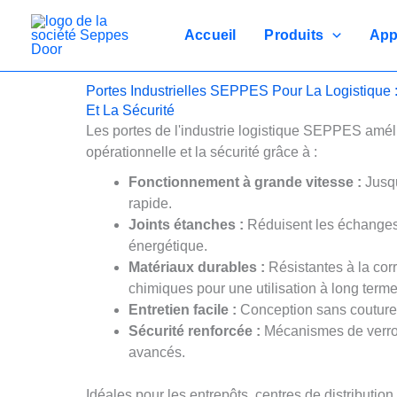
Passer
au
Accueil
Produits
App
contenu
Portes Industrielles SEPPES Pour La Logistique 
Et La Sécurité
Les portes de l'industrie logistique SEPPES amélio
opérationnelle et la sécurité grâce à :
Fonctionnement à grande vitesse :
Jusqu
rapide.
Joints étanches :
Réduisent les échanges d
énergétique.
Matériaux durables :
Résistantes à la corr
chimiques pour une utilisation à long terme
Entretien facile :
Conception sans couture p
Sécurité renforcée :
Mécanismes de verrou
avancés.
Idéales pour les entrepôts, centres de distributio