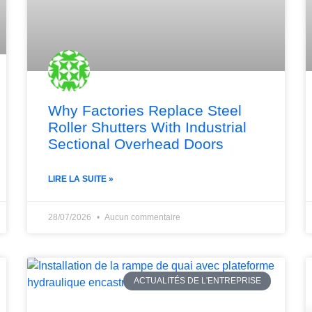
Why Factories Replace Steel
Roller Shutters With Industrial
Sectional Overhead Doors
LIRE LA SUITE »
28/07/2026
Aucun commentaire
ACTUALITÉS DE L'ENTREPRISE