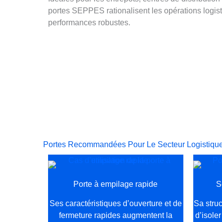
portes SEPPES rationalisent les opérations logist
performances robustes.
Obtenez La Meilleure Porte Industrielle Pour Le 
Contactez-nous dès maintenant pour personnaliser 
Portes Recommandées Pour Le Secteur Logistiqu
Porte à empilage rapide
S
Ses caractéristiques d’ouverture et de
Sa struc
fermeture rapides augmentent la
d’isole