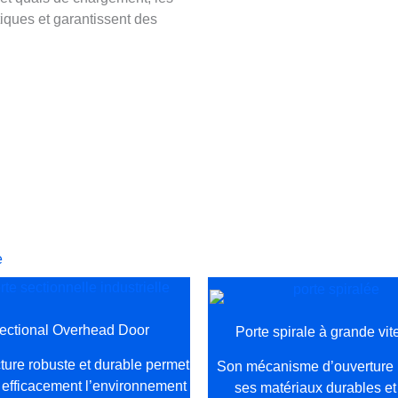
iques et garantissent des
Secteur Logistique
la porte industrielle la plus adaptée à votre usine !
e
ectional Overhead Door
Porte spirale à grande vit
ture robuste et durable permet
Son mécanisme d’ouverture 
r efficacement l’environnement
ses matériaux durables et