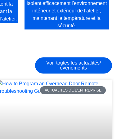
isolent efficacement l'environnement
ent la
intérieur et extérieur de l'atelier,
ant la
maintenant la température et la
’atelier.
sécurité.
Voir toutes les actualités/
événements
ACTUALITÉS DE L'ENTREPRISE