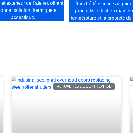
 et extérieur de l’atelier, offrant
étanchéité efficace augment
onne isolation thermique et
productivité tout en mainten
acoustique.
température et la propreté de l
ACTUALITÉS DE L'ENTREPRISE