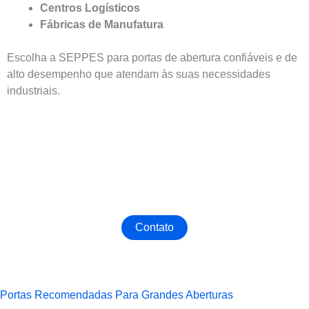
Centros Logísticos
Fábricas de Manufatura
Escolha a SEPPES para portas de abertura confiáveis e de
alto desempenho que atendam às suas necessidades
industriais.
Obtenha A Melhor Porta Industrial De Grande Porte
Entre em contato conosco agora para personalizar a
Porta Industrial mais adequada para sua fábrica!
Contato
Portas Recomendadas Para Grandes Aberturas