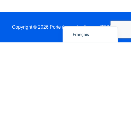
Deutsch
Español
English
Copyright © 2026 Porte à grande vitesse - SEPPES
Français
Obtenez Un Devis Via WhatsApp
Nom
Pays / Port
Produit
Dimensions de l’ouverture (L × H)