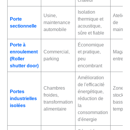
chaleur
Isolation
Usine,
Atelier, 
Porte
thermique et
maintenance
de
sectionnelle
acoustique,
automobile
mainten
sûre et fiable
Porte à
Économique
enroulement
Commercial,
et pratique,
Magasin
(Roller
parking
peu
entrepôt
shutter door)
encombrant
Amélioration
de l'efficacité
Chambres
Zone de
Portes
énergétique,
froides,
stockag
industrielles
réduction de
transformation
basse
isolées
la
alimentaire
tempéra
consommation
d'énergie