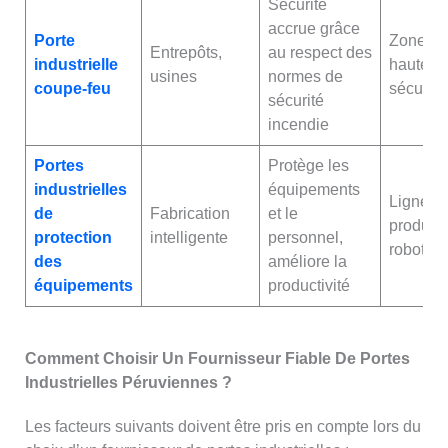
Sécurité
accrue grâce
Porte
Zone de
Entrepôts,
au respect des
industrielle
haute
usines
normes de
coupe-feu
sécurité
sécurité
incendie
Portes
Protège les
industrielles
équipements
Lignes 
de
Fabrication
et le
product
protection
intelligente
personnel,
robotisé
des
améliore la
équipements
productivité
Comment Choisir Un Fournisseur Fiable De Portes
Industrielles Péruviennes ?
Les facteurs suivants doivent être pris en compte lors du