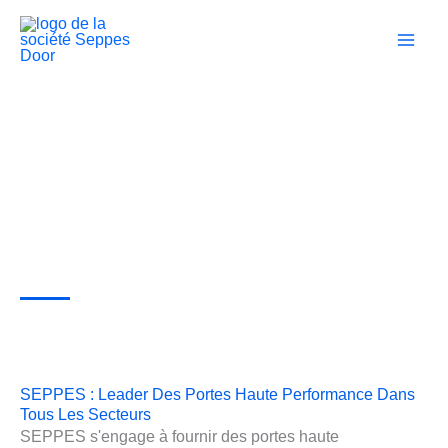
Passer
au
contenu
Portes Industrielles Pour Chaque Usine
SEPPES : Leader Des Portes Haute Performance Dans
Tous Les Secteurs
SEPPES s'engage à fournir des portes haute