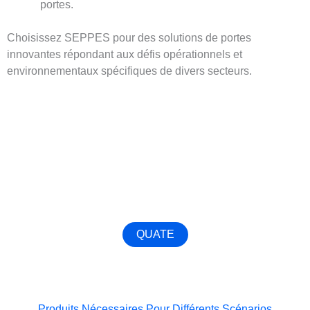
portes.
Choisissez SEPPES pour des solutions de portes
innovantes répondant aux défis opérationnels et
environnementaux spécifiques de divers secteurs.
Obtenez la meilleure porte industrielle pour votre
bâtiment !
Contactez-nous dès maintenant pour personnaliser la
porte sectionnelle la plus adaptée à votre usine !
QUATE
Produits Nécessaires Pour Différents Scénarios