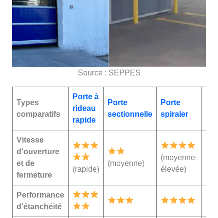
Source : SEPPES
Porte à
Types
Porte
Porte
rideau
comparatifs
sectionnelle
spirale
r
rapide
Vitesse
d'ouverture
(moyenne-
et de
(moyenne)
(rapide)
élevée)
fermeture
Performance
d'étanchéité