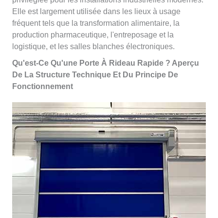
Elle est largement utilisée dans les lieux à usage
fréquent tels que la transformation alimentaire, la
production pharmaceutique, l'entreposage et la
logistique, et les salles blanches électroniques.
Qu'est-Ce Qu'une Porte À Rideau Rapide ? Aperçu
De La Structure Technique Et Du Principe De
Fonctionnement