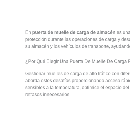
En
puerta de muelle de carga de almacén
es una 
protección durante las operaciones de carga y desc
su almacén y los vehículos de transporte, ayudando
¿Por Qué Elegir Una Puerta De Muelle De Carga 
Gestionar muelles de carga de alto tráfico con dif
aborda estos desafíos proporcionando acceso rápid
sensibles a la temperatura, optimice el espacio de
retrasos innecesarios.
¡Obtenga La Mejor Puerta De Muelle De Carga Par
Una de cada siete empresas de Fortune 500 eli