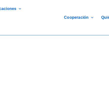
caciones
Cooperación
Qui
Puerta De Muelle De Carga Del Almacén SEPPES
iente, Segura Y Diseñada Para Maximizar La Productividad Oper