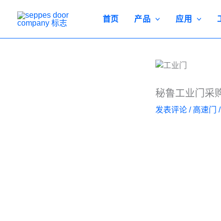
跳
至
首页
产品
应用
内
容
秘鲁工业门采
发表评论
/
高速门