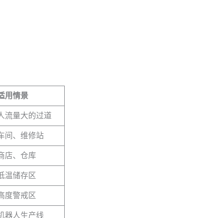
适用情景
人流量大的过道
车间、维修站
商店、仓库
低温储存区
高度警戒区
机器人生产线