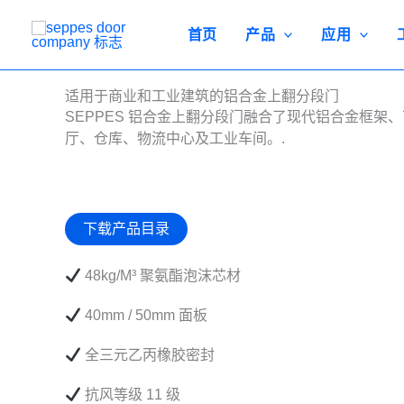
跳
至
首页
产品
应用
内
容
适用于商业和工业建筑的铝合金上翻分段门
SEPPES 铝合金上翻分段门融合了现代铝合金框
厅、仓库、物流中心及工业车间。.
下载产品目录
48kg/m³ 聚氨酯泡沫芯材
40mm / 50mm 面板
全三元乙丙橡胶密封
抗风等级 11 级