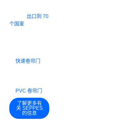
SEPPES
是一个
快乐顾客
生产厂
专业
工业门制造
商
.产品
出口到 70
0
+
0
+
个国家
.我们的产
品拥有多项技术专
利和欧盟 CE 认
证，并在以下领域
出口国家和地
工作年限
拥有丰富的经
验
快速卷帘门
快
区
速门、高速卷帘
门、高速螺旋门、
高速堆积门，以
及
PVC 卷帘门
.
了解更多有
关 SEPPES
的信息