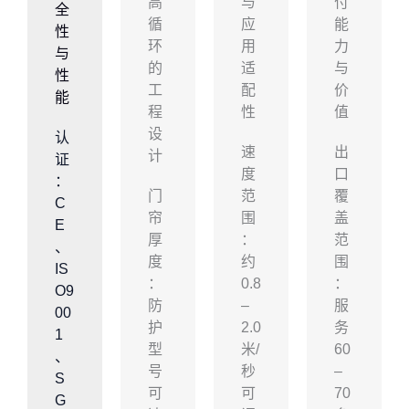
高
与
付
全
循
应
能
性
环
用
力
与
的
适
与
性
工
配
价
能
程
性
值
设
认
速
出
计
证
度
口
：
门
范
覆
C
帘
围
盖
E
厚
：
范
、
度
约
围
IS
：
0.8
：
O9
防
–
服
00
护
2.0
务
1
型
米/
60
、
号
秒
–
S
可
可
70
G