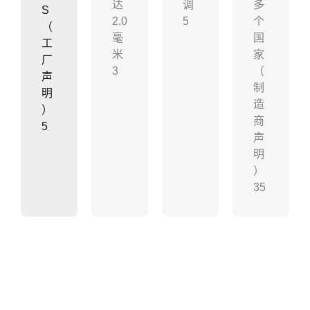
达
调
多
S
2.0
5
个
（
毫
国
工
米
家
厂
3
（
声
制
明
造
）
商
5
声
明
）
35