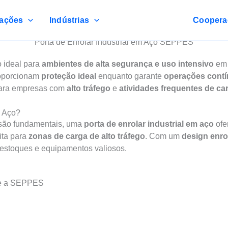
cações
Indústrias
Coopera
Porta de Enrolar Industrial em Aço SEPPES
es Seguras, Duráveis e Eficientes para Instalações na Ásia e
 ideal para
ambientes de alta segurança e uso intensivo
em
roporcionam
proteção ideal
enquanto garante
operações cont
para empresas com
alto tráfego
e
atividades frequentes de ca
m Aço?
são fundamentais, uma
porta de enrolar industrial em aço
ofe
ita para
zonas de carga de alto tráfego
. Com um
design enro
estoques e equipamentos valiosos.
para o Seu Edifício!
he a SEPPES