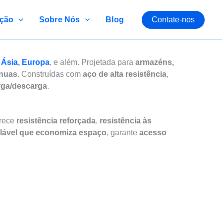
ção
Sobre Nós
Blog
Contate-nos
 Europa
Ásia
,
Europa
, e além. Projetada para
armazéns,
ínuas
. Construídas com
aço de alta resistência
,
rga/descarga
.
rece
resistência reforçada
,
resistência às
lável que economiza espaço
, garante
acesso