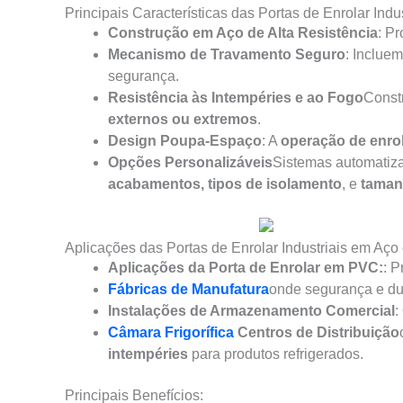
Principais Características das Portas de Enrolar Indu
Construção em Aço de Alta Resistência
: P
Mecanismo de Travamento Seguro
: Inclue
segurança.
Resistência às Intempéries e ao Fogo
Constr
externos ou extremos
.
Design Poupa-Espaço
: A
operação de enrol
Opções Personalizáveis
Sistemas automatiza
acabamentos, tipos de isolamento
, e
tama
Aplicações das Portas de Enrolar Industriais em Aço
Aplicações da Porta de Enrolar em PVC:
: 
Fábricas de Manufatura
onde segurança e dur
Instalações de Armazenamento Comercial
:
Câmara Frigorífica
Centros de Distribuição
intempéries
para produtos refrigerados.
Principais Benefícios: