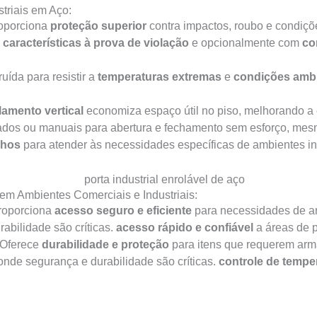
striais em Aço:
roporciona
proteção superior
contra impactos, roubo e condiçõe
m
características à prova de violação
e opcionalmente com
co
uída para resistir a
temperaturas extremas
e
condições ambi
amento vertical
economiza espaço útil no piso, melhorando a 
dos ou manuais para abertura e fechamento sem esforço, mesm
nhos
para atender às necessidades específicas de ambientes ind
 em Ambientes Comerciais e Industriais:
Proporciona
acesso seguro e eficiente
para necessidades de a
abilidade são críticas.
acesso rápido e confiável
a áreas de 
 Oferece
durabilidade e proteção
para itens que requerem arm
onde segurança e durabilidade são críticas.
controle de tempe