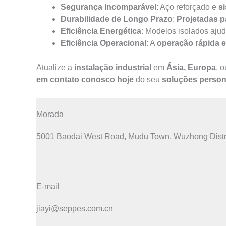
Segurança Incomparável
: Aço reforçado e
s
Durabilidade de Longo Prazo
:
Projetadas p
Eficiência Energética
: Modelos isolados aj
Eficiência Operacional
: A
operação rápida 
Atualize a
instalação industrial
em
Ásia, Europa
, 
em contato conosco hoje
do seu
soluções person
Morada
5001 Baodai West Road, Mudu Town, Wuzhong Distri
E-mail
jiayi@seppes.com.cn