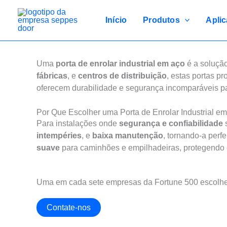
Ir
para
Início
Produtos
Apli
o
conteúdo
Soluçõ
Uma
porta de enrolar industrial em aço
é a solução
fábricas
, e
centros de distribuição
, estas portas p
oferecem durabilidade e segurança incomparáveis 
Por Que Escolher uma Porta de Enrolar Industrial e
Para instalações onde
segurança e confiabilidade
intempéries
, e
baixa manutenção
, tornando-a perfe
suave
para caminhões e empilhadeiras, protegendo 
Obtenha a Melhor Porta de Enrolar Industrial em Aço 
Uma em cada sete empresas da Fortune 500 escol
Contate-nos