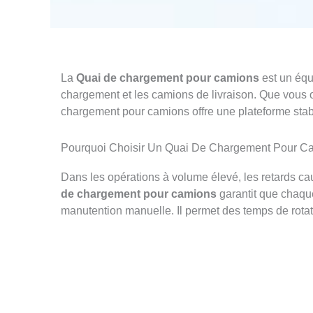
La
Quai de chargement pour camions
est un équi
chargement et les camions de livraison. Que vous op
chargement pour camions offre une plateforme stab
Pourquoi Choisir Un Quai De Chargement Pour C
Dans les opérations à volume élevé, les retards ca
de chargement pour camions
garantit que chaque
manutention manuelle. Il permet des temps de rotatio
Obtenez Le Meilleur Quai De Chargement Pour Ca
Une entreprise sur sept parmi les 500 du classe