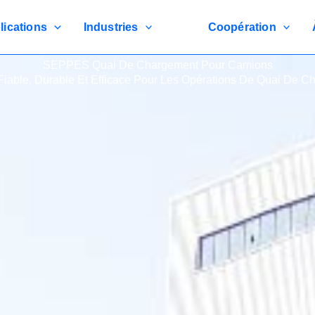
lications
Industries
Coopération
SEPPES Quai De Chargement Pour Camions
Fiable, Durable Et Efficace Pour Les Opérations De Quai De 