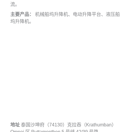
流。
主要产品：
机械船坞升降机、电动升降平台、液压船
坞升降机。
地址
泰国沙坤府（74130）克拉吞（Krathumban）
Omnoi 区 Puttamonthon 5 号线 42/39 号路