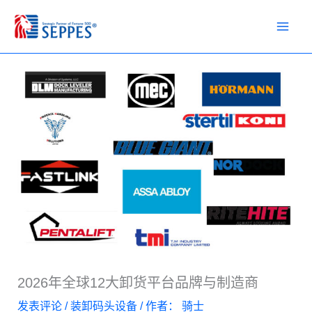
跳
至
内
容
2026年全球12大卸货平台品牌与制造商
发表评论
/
装卸码头设备
/ 作者：
骑士