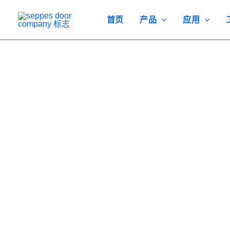
跳
至
首页
产品
应用
内
容