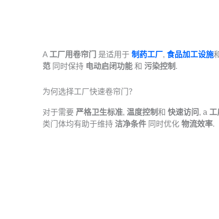
A
工厂用卷帘门
是适用于
制药工厂
,
食品加工设施
范
同时保持
电动启闭功能
和
污染控制
.
为何选择工厂快速卷帘门？
对于需要
严格卫生标准
,
温度控制
和
快速访问
, a
工
类门体均有助于维持
洁净条件
同时优化
物流效率
.
为您的建筑配备最优工厂快速卷帘门！
每七家财富 500 强企业中就有一家选择 SEPPES