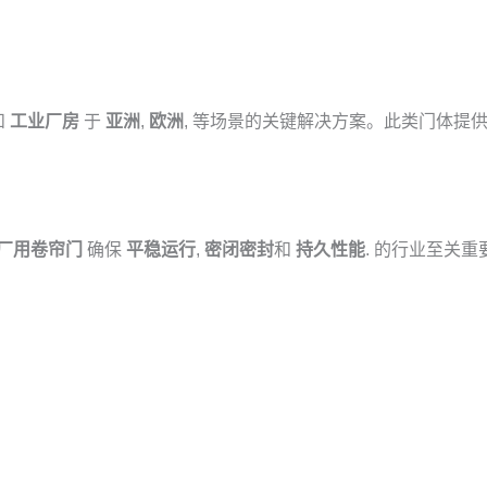
和
工业厂房
于
亚洲
,
欧洲
, 等场景的关键解决方案。此类门体提
厂用卷帘门
确保
平稳运行
,
密闭密封
和
持久性能
. 的行业至关