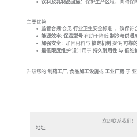
饮料及乳制品设施
：保护生产区域，同时保
主要优势
监管合规
:会见
行业卫生安全标准
, ，确保符
能源效率
:
保温型号
有助于降低
制冷与供暖
加强安全
：加固材料与
锁定机制
提供
可靠
最低限度维护
:设计用于
持久耐用性
与
低维
升级您的
制药工厂
,
食品加工设施
或
工业厂房
于
亚
立即联系我们！
地址