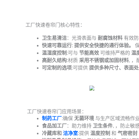
工厂快速卷帘门核心特性：
卫生易清洁
：光滑表面与
耐腐蚀材料
有效防
快速可靠运行
:
提供安全快捷的通行体验。
温湿度控制
:可与
节能高效
可维持严格的
温
高耐久结构
:材质
采用不锈钢或加固材料
, 
可定制的选项
:可提供
提供多种尺寸、表面处
工厂快速卷帘门应用场景：
制药工厂
:确保
无菌环境
与生产区域流畅作业
食品加工厂
：助力维持
卫生条件
, ，防止敏
冷藏库和
洁净室
:提供
温度控制
和
气密密封