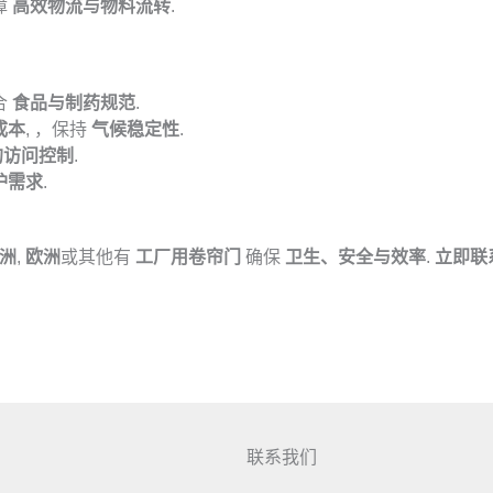
障
高效物流与物料流转
.
合
食品与制药规范
.
成本
, ，保持
气候稳定性
.
的访问控制
.
护需求
.
洲
,
欧洲
或其他有
工厂用卷帘门
确保
卫生、安全与效率
.
立即联
联系我们