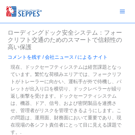
コ
ン
テ
ン
ローディングドック安全システム：フォー
ツ
クリフト交通のためのスマートで信頼性の
へ
高い保護
ス
キ
コメントを残す
/
会社ニュース
/ による
ナイト
ッ
現在、ドックセーフティシステムは経営課題となっ
プ
ています。繁忙な荷積みエリアでは、フォークリフ
トがトレーラーに向かい、運転手が外で待機し、パ
レットが出入り口を横切り、ドックレベラーが繰り
返し衝撃を受けます。ドックセーフティシステム
は、機器、ドア、信号、および密閉製品を連携さ
せ、管理者がリスクを管理できるようにします。こ
の問題は、運用面、財務面において重要であり、現
在現場の各シフト責任者にとって目に見える課題で
す。.