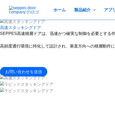
コ
ン
ホーム
製品紹介
アプ
テ
ン
ツ
高速スタッキングドア
SEPPES高速積層ドアは、迅速かつ確実な制御を必要とす
へ
ス
キ
高頻度通行環境に特化して設計され、垂直方向への積層動作に
ッ
プ
お問い合わせを送信