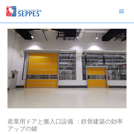
コ
ン
テ
ン
ツ
へ
ス
キ
ッ
プ
産業用ドアと搬入口設備 ：鉄骨建築の効率
アップの鍵