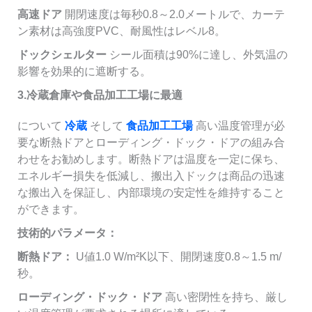
高速ドア
開閉速度は毎秒0.8～2.0メートルで、カーテ
ン素材は高強度PVC、耐風性はレベル8。
ドックシェルター
シール面積は90%に達し、外気温の
影響を効果的に遮断する。
3.冷蔵倉庫や食品加工工場に最適
について
冷蔵
そして
食品加工工場
高い温度管理が必
要な断熱ドアとローディング・ドック・ドアの組み合
わせをお勧めします。断熱ドアは温度を一定に保ち、
エネルギー損失を低減し、搬出入ドックは商品の迅速
な搬出入を保証し、内部環境の安定性を維持すること
ができます。
技術的パラメータ：
断熱ドア：
U値1.0 W/m²K以下、開閉速度0.8～1.5 m/
秒。
ローディング・ドック・ドア
高い密閉性を持ち、厳し