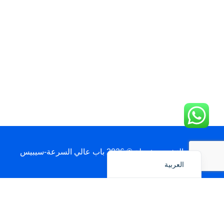
Français
简体中文
日本語
Polski
Português do Brasil
Deutsch
Español
English
حقوق النشر محفوظة © 2026 باب عالي السرعة-سيبيس
العربية
احصل على عرض سعر عبر واتساب
الاسم