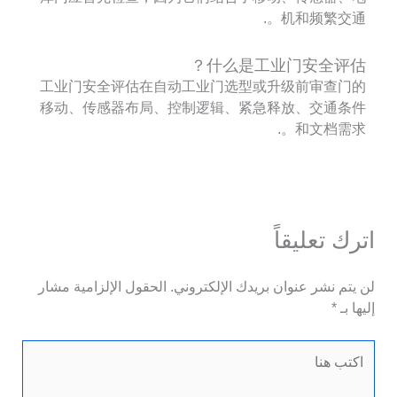
机和频繁交通。.
什么是工业门安全评估？
工业门安全评估在自动工业门选型或升级前审查门的
移动、传感器布局、控制逻辑、紧急释放、交通条件
和文档需求。.
اترك تعليقاً
لن يتم نشر عنوان بريدك الإلكتروني.
الحقول الإلزامية مشار
إليها بـ
*
اكتب
هنا