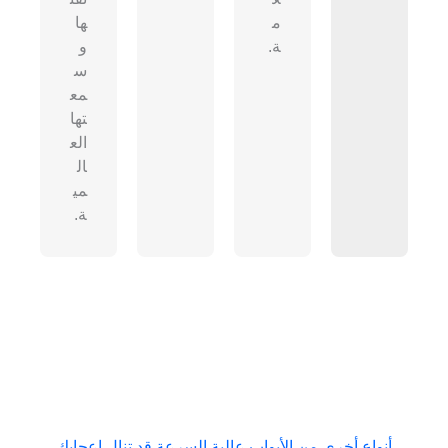
م
ها
ة.
و
س
مع
تها
الع
ال
مي
ة.
أنواع أخرى من الأبواب عالية السرعة قد تنال إعجابك