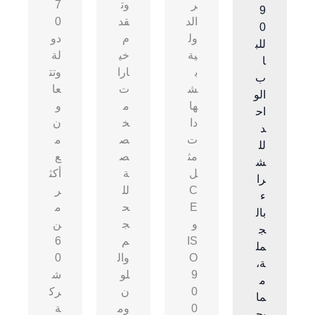
ر
وت
7
9
الد
قد
0
0
ول
م
دو
للب
ية
خي
لة
ا
ب
ارا
وتت
ب
ش
ت
عا
الو
ها
م
و
اح
دا
خ
ن
د
ت
ص
م
لل
مث
ص
ع
ش
ل
ة
أكث
را
C
لل
ر
ء
E
ح
م
بال
و
ج
ن
ج
IS
م
6
مل
O
وال
0
ة،
9
لو
ش
م
0
ن
رك
ما
0
وم
ة
يج