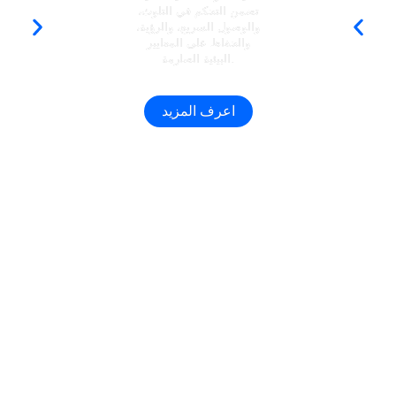
تضمن التحكم في التلوث،
والوصول السريع، والرؤية،
والحفاظ على المعايير
البيئية الصارمة.
اعرف المزيد