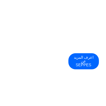
المتحدة، كندا،
فرنسا، اليابان، دبي،
وروسيا، وتم تقديم
المنتجات والحلول
التقنية بالإضافة إلى
ضمانات أمان
متعددة للمنتجات
لأكثر من 3200
عميل شركة!
اعرف المزيد
عن
SEPPES