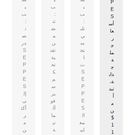
P
ب
ب
ب
E
ب
:
ب
S
:
تت
:
أس
تلب
ض
ت
عا
ي
م
ص
ر
من
ن
در
ج
تج
تقن
S
مل
ا
ية
E
ة
ت
تح
P
ج
S
ك
P
ذاب
E
م
E
ة،
P
س
S
تبد
P
ير
إل
أ
E
فو
ى
م
S
أل
أكث
ن
ال
ما
ر
$
مع
ني
م
1
ايي
ة
ن
1