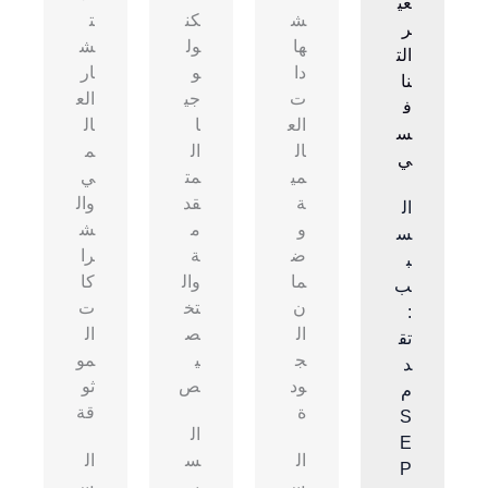
عي
ش
كن
ت
ر
ها
ول
ش
الت
دا
و
ار
نا
ت
جي
الع
ف
الع
ا
ال
س
ال
ال
م
ي
مي
مت
ي
ة
قد
وال
ال
و
م
ش
س
ض
ة
را
ب
ما
وال
كا
ب
ن
تخ
ت
:
ال
ص
ال
تق
ج
ي
مو
د
ود
ص
ثو
م
ة
قة
S
ال
E
ال
س
ال
P
س
ب
س