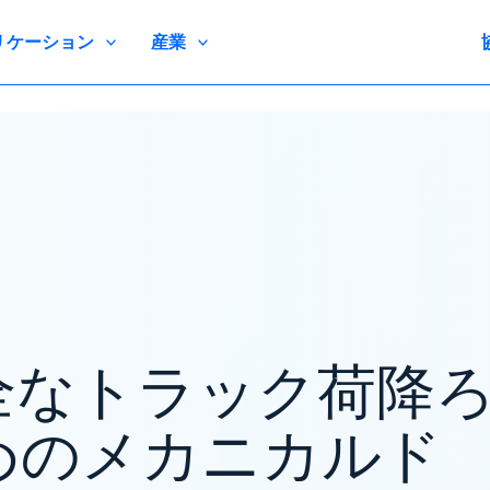
リケーション
産業
全なトラック荷降
めのメカニカルド