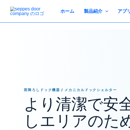
コ
ン
ホーム
製品紹介
アプ
テ
ン
ツ
へ
ス
キ
ッ
プ
荷降ろしドック機器 / メカニカルドックシェルター
より清潔で安
しエリアのた