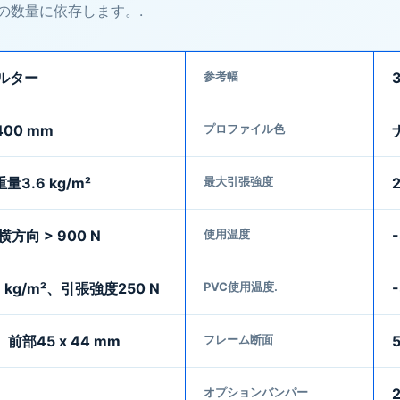
の数量に依存します。.
ルター
参考幅
3400 mm
プロファイル色
3.6 kg/m²
最大引張強度
横方向 > 900 N
使用温度
7 kg/m²、引張強度250 N
PVC使用温度.
、前部45 x 44 mm
フレーム断面
5
オプションバンパー
2