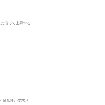
道に沿って上昇する
と耐風性が要求さ