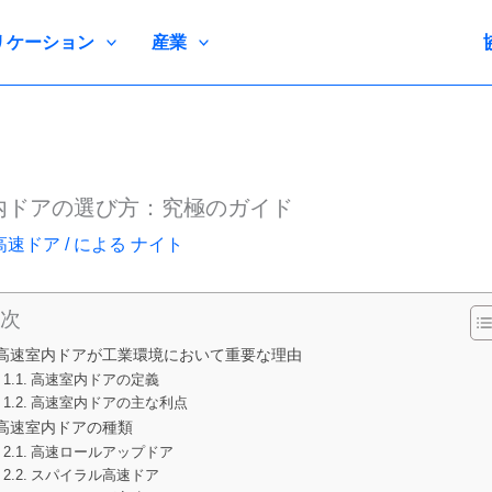
リケーション
産業
内ドアの選び方：究極のガイド
高速ドア
/ による
ナイト
次
高速室内ドアが工業環境において重要な理由
高速室内ドアの定義
高速室内ドアの主な利点
高速室内ドアの種類
高速ロールアップドア
スパイラル高速ドア