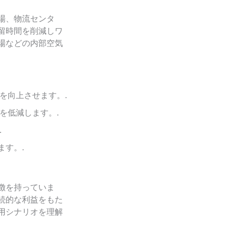
場、物流センタ
留時間を削減しワ
場などの内部空気
を向上させます。.
を低減します。.
.
す。.
徴を持っていま
続的な利益をもた
用シナリオを理解