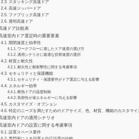
スタッキング高速ドア
高速ジッパードア
ファブリック高速ドア
透明高速ドア
高速ドア比較表
高速室内ドア選定時の重要要素
開閉速度と効率性
ワークフローに適したドア速度の選び方
適用シナリオに最適な切替速度の選択
材質と耐久性
耐久性と耐衝撃性に関する考慮事項
セキュリティと保護機能
セキュリティ・保護要件がドア選定に与える影響
エネルギー効率
断熱ドアの温度制御
気密性が省エネルギーに与える影響
カスタマイズ・オプション
特定のニーズを満たすためのドアサイズ、色、材質、機能のカスタマイ
高速室内ドアの適用シナリオ
高速室内ドアの設置に関する考慮事項
設置スペース要件
専門家による設置と自己設置の比較