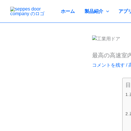
コ
ン
ホーム
製品紹介
アプ
テ
ン
ツ
へ
ス
キ
最高の高速室
ッ
コメントを残す
/
プ
目