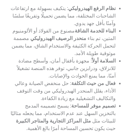
نظام الرفع الهيدروليكي
: يتكيف بسهولة مع ارتفاعات
الشاحنات المختلفة، مما يضمن تحميلًا وتفريغًا سلسًا
وآمنًا بأقل جهد يدوي.
البناء للخدمة الشاقة
مصنوع من الفولاذ أو الألومنيوم
المتين، تم بناء
منحدر الرصيف الهيدروليكي
مصممة
لتحمل الحركة الكثيفة والاستخدام الشاق، مما يضمن
موثوقية طويلة الأمد.
السلامة أولاً
: مجهزة بأقفال أمان، وأسطح مضادة
للانزلاق، ودرابزين جانبي، توفر هذه المنصة تشغيلاً
آمنًا، مما يمنع الحوادث والإصابات.
فعال من حيث التكلفة
: حل منخفض الصيانة وعالي
الأداء، يقلل المنحدر الهيدروليكي من وقت التوقف
والتكاليف التشغيلية مع زيادة الكفاءة.
تصميم موفر للمساحة
: يسمح تصميمه المدمج
بالتخزين السهل عند عدم الاستخدام، مما يجعله مثاليًا
للبيئات مثل
مثل المراكز التجارية والمتاجر الكبيرة
حيث يكون تحسين المساحة أمرًا بالغ الأهمية.